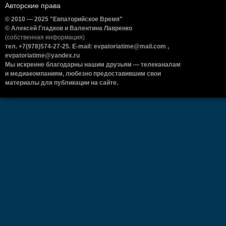
Авторские права
© 2010 — 2025 "Евпаторийское Время"
© Алексей Гладков и Валентина Лавренко
(собственная информация)
тел. +7(978)574-27-25. E-mail: evpatoriatime@mail.com ,
evpatoriatime@yandex.ru
Мы искренне благодарны нашим друзьям — телеканалам
и медиакомпаниям, любезно предоставившим свои
материалы для публикации на сайте.