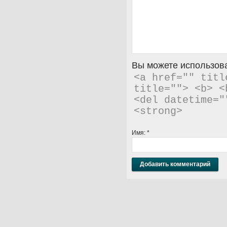
Вы можете использова
<a href="" titl
title=""> <b> <
<del datetime="
<strong> 
Имя:
*