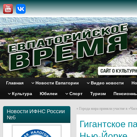
Главная
Новости Евпатории
Видео новости
Но
Культура
Юбилеи
Спорт
Туризм
Пенсионн
«
Города мира приняли участие в «Час
Новости ИФНС России
№6
Гигантское п
Нью-Йорке