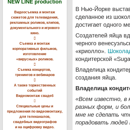
NEW LINE production
В Нью-Йорке выста
Видеосъемка и монтаж
сделанное из шокол
сюжетов для телевидения,
рекламных роликов, клипов,
достигает одного м
документального и игрового
кино.
Создателей яйца вд

черного венесуэльс
Съемка и монтаж
корпоративных фильмов,
«криолло».
Шоколад
изготовление
кондитерской «Suga
«вирусных» роликов.

Владелица кондитер
Съемка концертов,
тренингов и вебинаров
создания яйца.

А также торжественных
Владелица кондит
событий
Видеомонтаж свадеб
«Всем известно, в 

разных форм, и бол
Специальные цены и
предложения по видеомонтажу,
мне не сделать чт
для телеканалов,
порадовать людей 
свадебных видеографов
и на оцифровку видео.