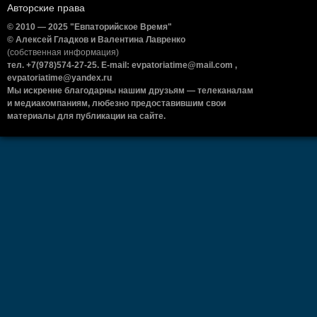
Авторские права
© 2010 — 2025 "Евпаторийское Время"
© Алексей Гладков и Валентина Лавренко
(собственная информация)
тел. +7(978)574-27-25. E-mail: evpatoriatime@mail.com ,
evpatoriatime@yandex.ru
Мы искренне благодарны нашим друзьям — телеканалам
и медиакомпаниям, любезно предоставившим свои
материалы для публикации на сайте.