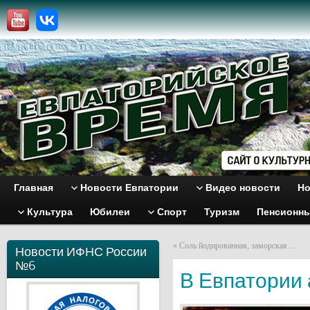
Главная
Новости Евпатории
Видео новости
Но
Культура
Юбилеи
Спорт
Туризм
Пенсионн
«
Соль йодированная, заморская…
Новости ИФНС России
№6
В Евпатории 