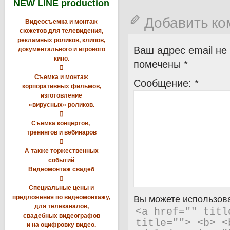
NEW LINE production
Добавить к
Видеосъемка и монтаж
сюжетов для телевидения,
рекламных роликов, клипов,
Ваш адрес email не
документального и игрового
кино.
помечены
*

Съемка и монтаж
Сообщение:
*
корпоративных фильмов,
изготовление
«вирусных» роликов.

Съемка концертов,
тренингов и вебинаров

А также торжественных
событий
Видеомонтаж свадеб

Специальные цены и
предложения по видеомонтажу,
Вы можете использова
для телеканалов,
<a href="" titl
свадебных видеографов
title=""> <b> <
и на оцифровку видео.