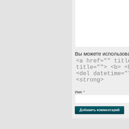
Вы можете использова
<a href="" titl
title=""> <b> <
<del datetime="
<strong> 
Имя:
*