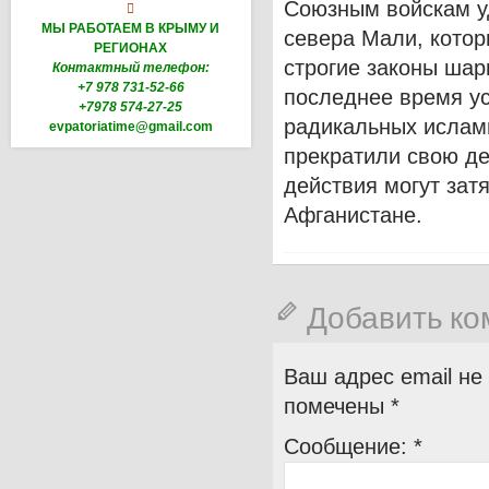
Союзным войскам у

МЫ РАБОТАЕМ В КРЫМУ И
севера Мали, котор
РЕГИОНАХ
строгие законы шар
Контактный телефон:
+7 978 731-52-66
последнее время ус
+7978 574-27-25
радикальных ислами
evpatoriatime@gmail.com
прекратили свою де
действия могут затя
Афганистане.
Добавить к
Ваш адрес email не
помечены
*
Сообщение:
*