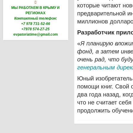

которые читают но
МЫ РАБОТАЕМ В КРЫМУ И
предварительной и
РЕГИОНАХ
Контактный телефон:
миллионов долларо
+7 978 731-52-66
+7978 574-27-25
Разработчик при
evpatoriatime@gmail.com
«
Я планирую вложи
фонд, а затем инв
очень рад, что бу
генеральным дире
Юный изобретатель 
помощи книг. Свой 
два года назад, ко
что не считает себ
продолжить обучени