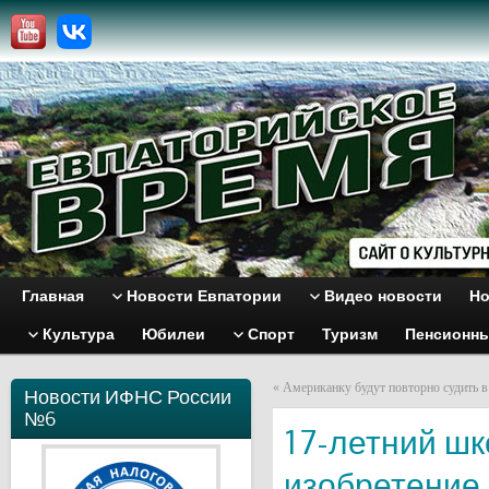
Главная
Новости Евпатории
Видео новости
Но
Культура
Юбилеи
Спорт
Туризм
Пенсионн
«
Американку будут повторно судить 
Новости ИФНС России
№6
17-летний шк
изобретение