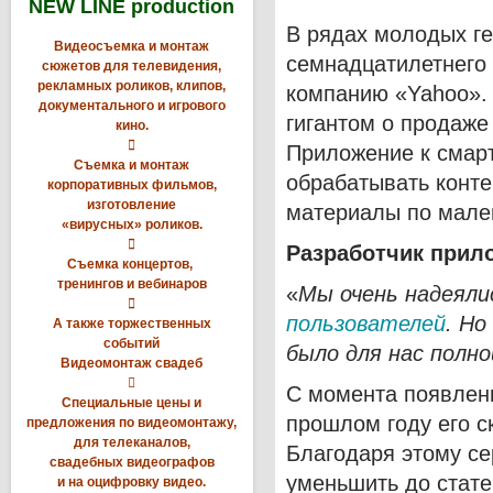
NEW LINE production
В рядах молодых ге
Видеосъемка и монтаж
семнадцатилетнего
сюжетов для телевидения,
рекламных роликов, клипов,
компанию «Yahoo». 
документального и игрового
гигантом о продаже
кино.

Приложение к смарт
Съемка и монтаж
обрабатывать конте
корпоративных фильмов,
изготовление
материалы по мале
«вирусных» роликов.

Разработчик при
Съемка концертов,
тренингов и вебинаров
«
Мы очень надеяли

пользователей
. Но
А также торжественных
событий
было для нас полн
Видеомонтаж свадеб

С момента появлен
Специальные цены и
прошлом году его с
предложения по видеомонтажу,
для телеканалов,
Благодаря этому с
свадебных видеографов
уменьшить до стате
и на оцифровку видео.