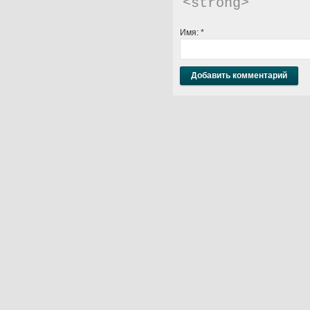
<strong> 
Имя:
*