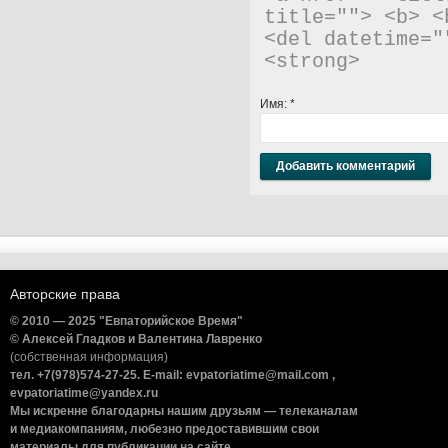
title=""> <b> <
<del datetime="
<strong> 
Имя:
*
Авторские права
© 2010 — 2025 "Евпаторийское Время"
© Алексей Гладков и Валентина Лавренко
(собственная информация)
тел. +7(978)574-27-25. E-mail: evpatoriatime@mail.com ,
evpatoriatime@yandex.ru
Мы искренне благодарны нашим друзьям — телеканалам
и медиакомпаниям, любезно предоставившим свои
материалы для публикации на сайте.