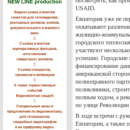
посмотреть, как про
NEW LINE production
USAID
.
Видеосъемка и монтаж
сюжетов для телевидения,
Евпатория уже не пе
рекламных роликов, клипов,
охватывают различны
документального и игрового
кино.
жилищно-коммунальн

городского теплосна
Съемка и монтаж
корпоративных фильмов,
участвуют несколько
изготовление
успешно. Городские 
«вирусных» роликов.

финансирование данн
Съемка концертов,
американской сторон
тренингов и вебинаров

полноправного парт
А также торжественных
поликлиники, строит
событий
Видеомонтаж свадеб
полным ходом, а ре

по улице Революции 
Специальные цены и
предложения по видеомонтажу,
В ходе встречи с ру
для телеканалов,
свадебных видеографов
Евпатории, а также 
и на оцифровку видео.