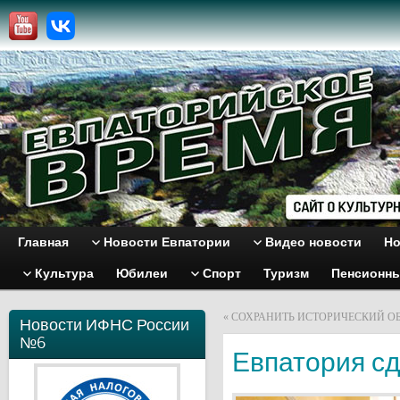
Главная
Новости Евпатории
Видео новости
Но
Культура
Юбилеи
Спорт
Туризм
Пенсионн
«
СОХРАНИТЬ ИСТОРИЧЕСКИЙ О
Новости ИФНС России
№6
Евпатория сд