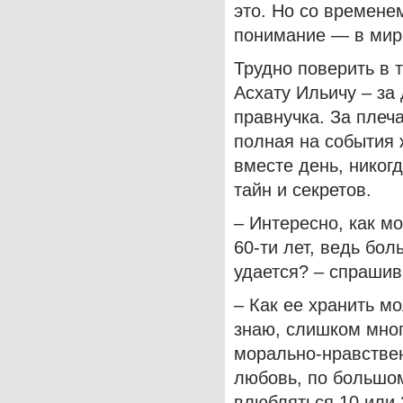
это. Но со времене
понимание — в мире
Трудно поверить в 
Асхату Ильичу – за 
правнучка. За плеч
полная на события 
вместе день, никогд
тайн и секретов.
– Интересно, как м
60-ти лет, ведь бо
удается? – спрашив
– Как ее хранить 
знаю, слишком мног
морально-нравствен
любовь, по большом
влюбляться 10 или 