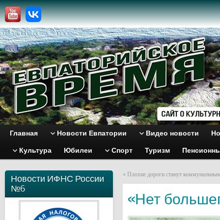
Главная
Новости Евпатории
Видео новости
Но
Культура
Юбилеи
Спорт
Туризм
Пенсионн
«
Плохие дороги станут коммунальны
Новости ИФНС России
№6
«Нет большег