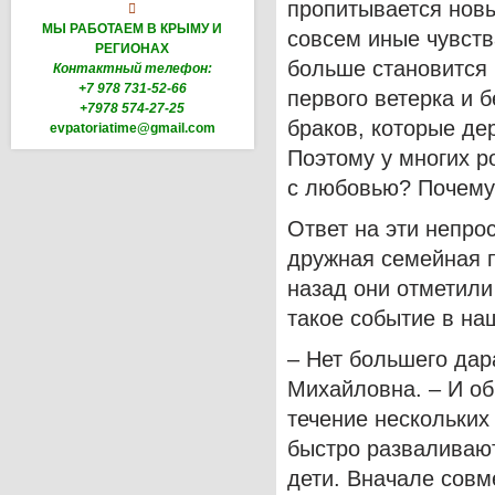
пропитывается нов

МЫ РАБОТАЕМ В КРЫМУ И
совсем иные чувств
РЕГИОНАХ
больше становится
Контактный телефон:
+7 978 731-52-66
первого ветерка и 
+7978 574-27-25
браков, которые де
evpatoriatime@gmail.com
Поэтому у многих р
с любовью? Почему 
Ответ на эти непро
дружная семейная п
назад они отметили
такое событие в на
– Нет большего дар
Михайловна. – И об
течение нескольких
быстро разваливают
дети. Вначале совме