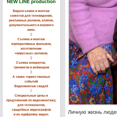
NEW LINE production
Видеосъемка и монтаж
сюжетов для телевидения,
рекламных роликов, клипов,
документального и игрового
кино.

Съемка и монтаж
корпоративных фильмов,
изготовление
«вирусных» роликов.

Съемка концертов,
тренингов и вебинаров

А также торжественных
событий
Видеомонтаж свадеб

Специальные цены и
предложения по видеомонтажу,
для телеканалов,
свадебных видеографов
Личную жизнь людей
и на оцифровку видео.