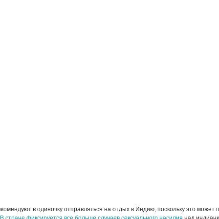
омендуют в одиночку отправляться на отдых в Индию, поскольку это может 
В стране фиксируется все больше случаев сексуального насилия
над индианк