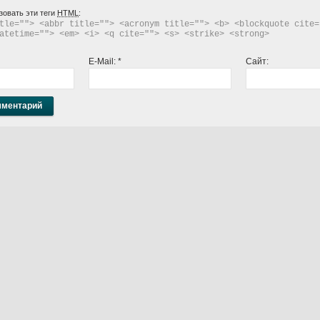
зовать эти теги
HTML
:
tle=""> <abbr title=""> <acronym title=""> <b> <blockquote cite="
atetime=""> <em> <i> <q cite=""> <s> <strike> <strong> 
E-Mail:
*
Сайт: