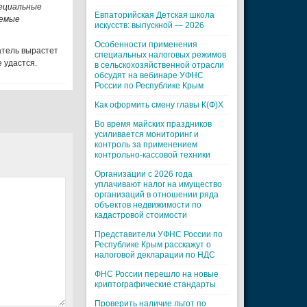
пециальные
Евпаторийская Детская школа
аемые
искусств: выпускной — 2026
Особенности применения
атель вырастет
специальных налоговых режимов
 удастся.
в сельскохозяйственной отрасли
обсудят на вебинаре УФНС
России по Республике Крым
Как оформить смену главы К(Ф)Х
Во время майских праздников
усиливается мониторинг и
контроль за применением
контрольно-кассовой техники
Организации с 2026 года
уплачивают налог на имущество
организаций в отношении ряда
объектов недвижимости по
кадастровой стоимости
Представители УФНС России по
Республике Крым расскажут о
налоговой декларации по НДС
ФНС России перешло на новые
криптографические стандарты
Проверить наличие льгот по