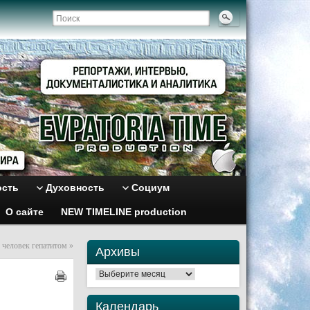
ость
Духовность
Социум
О сайте
NEW TIMELINE production
ч человек гепатитом
»
Архивы
Архивы
Календарь