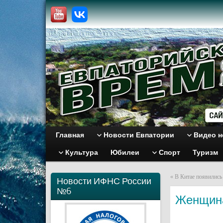
Главная
Новости Евпатории
Видео н
Культура
Юбилеи
Спорт
Туризм
«
В Китае появилис
Новости ИФНС России
№6
Женщина