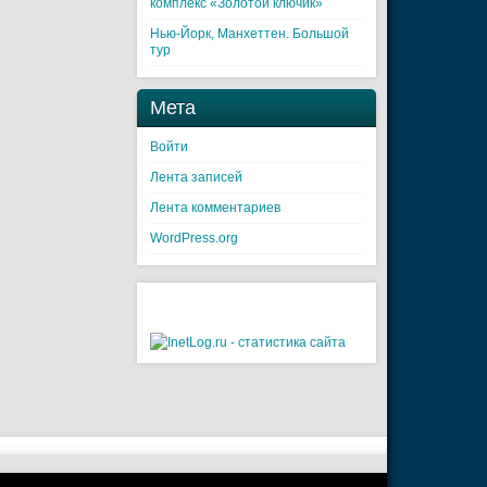
комплекс «Золотой ключик»
Нью-Йорк, Манхеттен. Большой
тур
Мета
Войти
Лента записей
Лента комментариев
WordPress.org