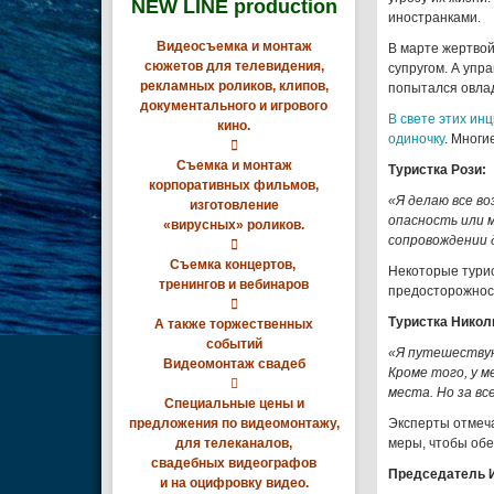
NEW LINE production
иностранками.
Видеосъемка и монтаж
В марте жертвой
сюжетов для телевидения,
супругом. А упр
рекламных роликов, клипов,
попытался овлад
документального и игрового
В свете этих ин
кино.
одиночку
. Мног

Съемка и монтаж
Туристка Рози:
корпоративных фильмов,
«Я делаю все во
изготовление
опасность или 
«вирусных» роликов.
сопровождении 

Съемка концертов,
Некоторые турис
тренингов и вебинаров
предосторожнос

Туристка Никол
А также торжественных
событий
«Я путешествую
Видеомонтаж свадеб
Кроме того, у м

места. Но за вс
Специальные цены и
предложения по видеомонтажу,
Эксперты отмеча
для телеканалов,
меры, чтобы обе
свадебных видеографов
Председатель И
и на оцифровку видео.