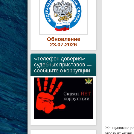
Обновление
23
.07
.2026
«Телефон доверия»
судебных приставов —
сообщите о коррупции
Женщинам не рек
угрозу их жизни.