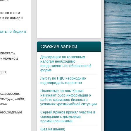
те со своим
 в ее номер и
вать по Индии в
Свежие записи
 угрожать
Декларацию по косвенным
у только в
налогам необходимо
представлять по обновленной
форме
меры
Льготу по НДС необходимо
подтверждать корректно
Налоговые органы Крыма
зопасности.
начинают сбор информации о
ультура, люди,
работе крымского бизнеса в
ать».
условиях чрезвычайной ситуации
 необходимые
Cергей Крюков принял участие в
совещании с крымскими
промышленниками
(без названия)