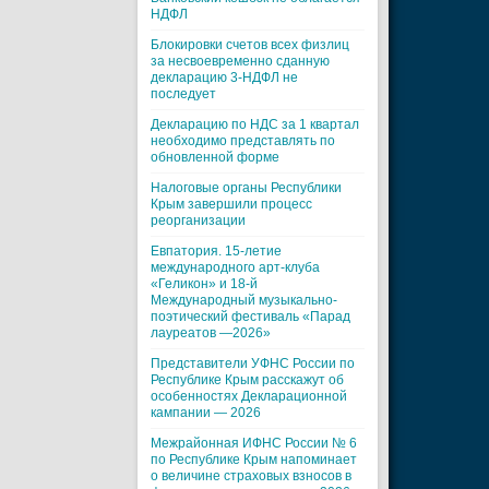
НДФЛ
Блокировки счетов всех физлиц
за несвоевременно сданную
декларацию 3-НДФЛ не
последует
Декларацию по НДС за 1 квартал
необходимо представлять по
обновленной форме
Налоговые органы Республики
Крым завершили процесс
реорганизации
Евпатория. 15-летие
международного арт-клуба
«Геликон» и 18-й
Международный музыкально-
поэтический фестиваль «Парад
лауреатов —2026»
Представители УФНС России по
Республике Крым расскажут об
особенностях Декларационной
кампании — 2026
Межрайонная ИФНС России № 6
по Республике Крым напоминает
о величине страховых взносов в