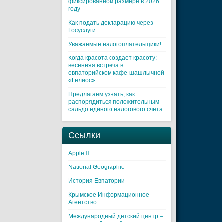
фиксированном размере в 2026
году
Как подать декларацию через
Госуслуги
Уважаемые налогоплательщики!
Когда красота создает красоту:
весенняя встреча в
евпаторийском кафе-шашлычной
«Гелиос»
Предлагаем узнать, как
распорядиться положительным
сальдо единого налогового счета
Ссылки
Apple 
National Geographic
История Евпатории
Крымское Информационное
Агентство
Международный детский центр –