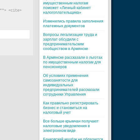
имущественным налогам
поможет «Личный кабинет
"> <cite> 
налогоплательщика»
Изменились правила заполнения
платежных документов
Вопросы легализации труда и
зарплат обсудили с
предпринимательским
сообществом в Армянске
В Армянске рассказали о льготах
по имущественным налогам для
пенсионеров
Об условиях применения
самозанятости для
индивидуальных
предпринимателей рассказали
сотрудники Управления
Как правильно регистрировать
бизнес и становиться на
налоговый учет
Все больше крымчан получают
налоговые уведомления в
электронном виде
Банковский кешбэк не облагается