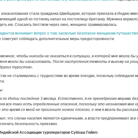
 изнасилования стала гражданка Швейцарии, которая приехала в Индию вмес
авляющий одной из гостиниц напал на постоялицу-британку. Мужчина ворвался
еть ею. Спасаясь бегством через окно, женщина травмировалась.
цидентов возникает вопрос о том, насколько безопасно женщинам путешество
ие советуют соблюдать дополнительные меры предосторожности.
зможное, чтобы никогда не оказаться в ситуации, в которой мне могла бы
меня могли бы изнасиловать. После наступления темноты я выхожу на улиц
других туристов».
тки не сталкивались с трудностями во время поездки, поскольку соблюдали 
ти.
ь:
 по Индии последние 3 месяца. Естественно, я не пренебрегаю мерами бе
еня все-таки есть определенные опасения, поскольку это незнакомая мне к
е это время со мной не произошло ничего плохого, о чем я могла бы рассказ
ют, что случаи насилия являются единичными, а власти предпринимают все
спечить безопасность приезжих.
ндийской Ассоциации туроператоров Субхаш Гойял: