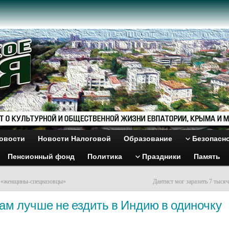
овости
Новости Налоговой
Образование
Безопасн
Пенсионный фонд
Политика
Праздники
Память
ь «женщины-спецназовцы»
Дантист мог заразить 7 тыся
м лучше не ездить в Индию в одиночку