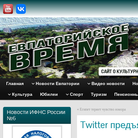
Главная
Новости Евпатории
Видео новости
Но
Культура
Юбилеи
Спорт
Туризм
Пенсионн
«
Египет теряет чувство юмора
Новости ИФНС России
№6
Twitter пред