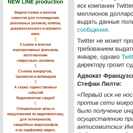
NEW LINE production
иск компании Twitte
Видеосъемка и монтаж
миллионов долларов
сюжетов для телевидения,
выдать данные пол
рекламных роликов, клипов,
документального и игрового
сообщения
.
кино.

Twitter не может пр
Съемка и монтаж
требованием выдат
корпоративных фильмов,
изготовление
январе, однако
Twit
«вирусных» роликов.
директору грозит с

Съемка концертов,
Адвокат Французск
тренингов и вебинаров

Стефан Лилти:
А также торжественных
событий
«Первый иск не но
Видеомонтаж свадеб
против сети микроб

Специальные цены и
было получение ин
предложения по видеомонтажу,
осуществлению пра
для телеканалов,
свадебных видеографов
антисемитских Инт
и на оцифровку видео.