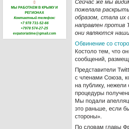
Сейчас же мы види

МЫ РАБОТАЕМ В КРЫМУ И
пожелала раскрыть
РЕГИОНАХ
образом, стала их 
Контактный телефон:
+7 978 731-52-66
направлен против T
+7978 574-27-25
они являются наши
evpatoriatime@gmail.com
Обвинение со стор
Костоло тем, что о
сообщений, размещ
Представители Twit
с членами Союза, к
на публику, нежел
процедуры получен
Мы подали апелляц
это раньше, если б
стороны».
По словам главы Фр