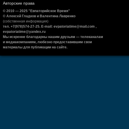
Авторские права
© 2010 — 2025 "Евпаторийское Время"
© Алексей Гладков и Валентина Лавренко
(собственная информация)
тел. +7(978)574-27-25. E-mail: evpatoriatime@mail.com ,
evpatoriatime@yandex.ru
Мы искренне благодарны нашим друзьям — телеканалам
и медиакомпаниям, любезно предоставившим свои
материалы для публикации на сайте.