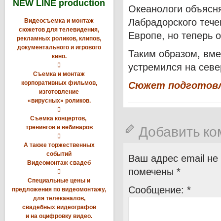
NEW LINE production
Океанологи объясн
Лабрадорского тече
Видеосъемка и монтаж
сюжетов для телевидения,
Европе, но теперь 
рекламных роликов, клипов,
документального и игрового
Таким образом, вме
кино.

устремился на севе
Съемка и монтаж
корпоративных фильмов,
Сюжет подготовл
изготовление
«вирусных» роликов.

Съемка концертов,
Добавить к
тренингов и вебинаров

А также торжественных
событий
Ваш адрес email не
Видеомонтаж свадеб
помечены
*

Специальные цены и
Сообщение:
*
предложения по видеомонтажу,
для телеканалов,
свадебных видеографов
и на оцифровку видео.