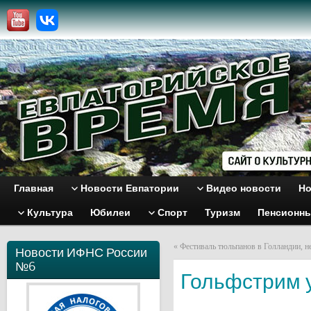
Главная
Новости Евпатории
Видео новости
Но
Культура
Юбилеи
Спорт
Туризм
Пенсионн
«
Фестиваль тюльпанов в Голландии, н
Новости ИФНС России
№6
Гольфстрим 