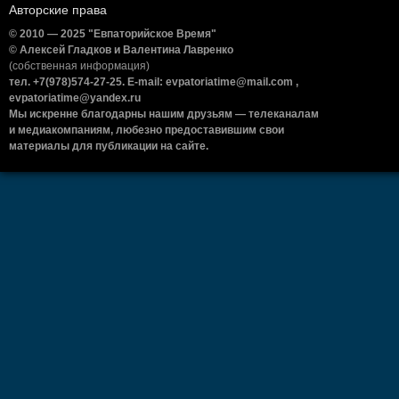
Авторские права
© 2010 — 2025 "Евпаторийское Время"
© Алексей Гладков и Валентина Лавренко
(собственная информация)
тел. +7(978)574-27-25. E-mail: evpatoriatime@mail.com ,
evpatoriatime@yandex.ru
Мы искренне благодарны нашим друзьям — телеканалам
и медиакомпаниям, любезно предоставившим свои
материалы для публикации на сайте.