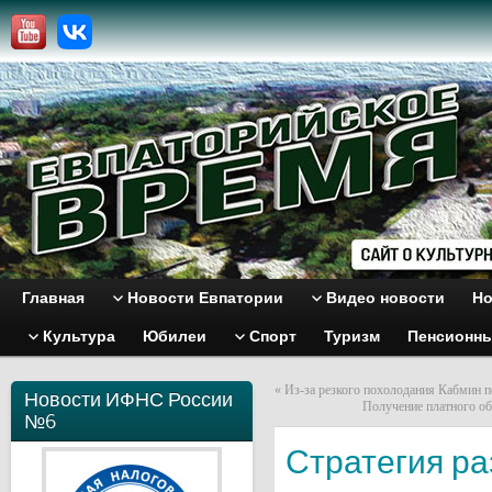
Главная
Новости Евпатории
Видео новости
Но
Культура
Юбилеи
Спорт
Туризм
Пенсионн
«
Из-за резкого похолодания Кабмин п
Новости ИФНС России
Получение платного об
№6
Стратегия ра