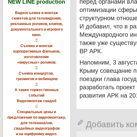
перед органами вла
NEW LINE production
оптимизации сферы 
Видеосъемка и монтаж
структурном отноше
сюжетов для телевидения,
рекламных роликов, клипов,
И добавил, что в р
документального и игрового
Международного инс
кино.

также уже существ
Съемка и монтаж
ВР АРК.
корпоративных фильмов,
изготовление
Напомним, 3 август
«вирусных» роликов.

Крыму совещание по
Съемка концертов,
поездки глава госу
тренингов и вебинаров

разработать проект
А также торжественных
развития АРК на 20
событий
Видеомонтаж свадеб

Специальные цены и
предложения по видеомонтажу,
Добавить к
для телеканалов,
свадебных видеографов
и на оцифровку видео.