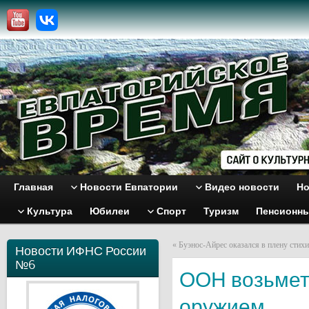
Главная
Новости Евпатории
Видео новости
Но
Культура
Юбилеи
Спорт
Туризм
Пенсионн
«
Буэнос-Айрес оказался в плену стих
Новости ИФНС России
№6
ООН возьмет
оружием