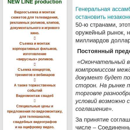
NEW LINE production
Генеральная ассам
Видеосъемка и монтаж
остановить незакон
сюжетов для телевидения,
рекламных роликов, клипов,
50-ю странами, это
документального и игрового
оружейный рынок, н
кино.

миллиардов долла
Съемка и монтаж
корпоративных фильмов,
Постоянный предс
изготовление
«вирусных» роликов.
«Окончательный в

компромиссом межд
Съемка концертов,
тренингов и вебинаров
документ будет по

сторон. На рынке 
А также торжественных
событий
торговле разнообр
Видеомонтаж свадеб
условий возможно 

Специальные цены и
соглашение».
предложения по видеомонтажу,
для телеканалов,
За принятие соглаш
свадебных видеографов
числе – Соединенн
и на оцифровку видео.