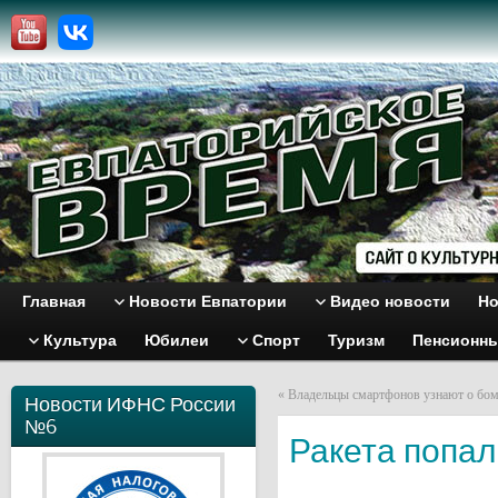
Главная
Новости Евпатории
Видео новости
Но
Культура
Юбилеи
Спорт
Туризм
Пенсионн
«
Владельцы смартфонов узнают о бо
Новости ИФНС России
№6
Ракета попал