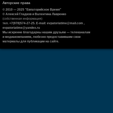
Авторские права
© 2010 — 2025 "Евпаторийское Время"
© Алексей Гладков и Валентина Лавренко
(собственная информация)
тел. +7(978)574-27-25. E-mail: evpatoriatime@mail.com ,
evpatoriatime@yandex.ru
Мы искренне благодарны нашим друзьям — телеканалам
и медиакомпаниям, любезно предоставившим свои
материалы для публикации на сайте.