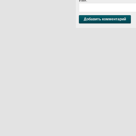
Имя:
*