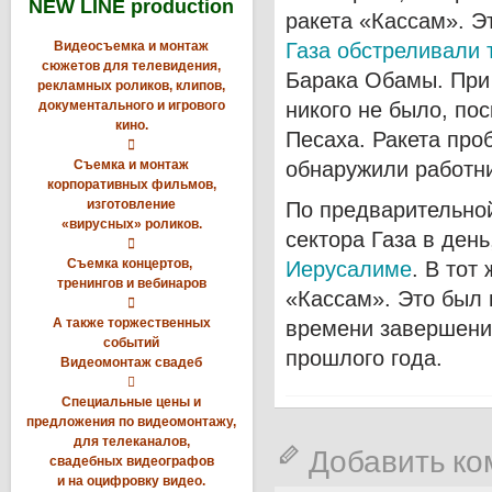
NEW LINE production
ракета «Кассам». Э
Видеосъемка и монтаж
Газа обстреливали
сюжетов для телевидения,
Барака Обамы. При
рекламных роликов, клипов,
документального и игрового
никого не было, по
кино.
Песаха. Ракета про

Съемка и монтаж
обнаружили работни
корпоративных фильмов,
изготовление
По предварительно
«вирусных» роликов.
сектора Газа в день

Съемка концертов,
Иерусалиме
. В тот
тренингов и вебинаров
«Кассам». Это был 

А также торжественных
времени завершени
событий
прошлого года.
Видеомонтаж свадеб

Специальные цены и
предложения по видеомонтажу,
для телеканалов,
Добавить к
свадебных видеографов
и на оцифровку видео.