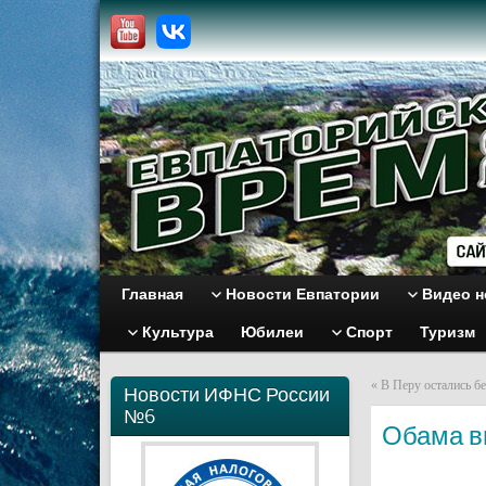
Главная
Новости Евпатории
Видео н
Культура
Юбилеи
Спорт
Туризм
«
В Перу остались бе
Новости ИФНС России
№6
Обама в