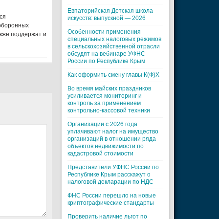
Евпаторийская Детская школа
ся
искусств: выпускной — 2026
 оборонных
Особенности применения
акже поддержат и
специальных налоговых режимов
в сельскохозяйственной отрасли
обсудят на вебинаре УФНС
России по Республике Крым
Как оформить смену главы К(Ф)Х
Во время майских праздников
усиливается мониторинг и
контроль за применением
контрольно-кассовой техники
Организации с 2026 года
уплачивают налог на имущество
организаций в отношении ряда
объектов недвижимости по
кадастровой стоимости
Представители УФНС России по
Республике Крым расскажут о
налоговой декларации по НДС
ФНС России перешло на новые
криптографические стандарты
Проверить наличие льгот по