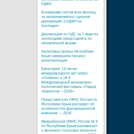
НДФЛ
Блокировки счетов всех физлиц
за несвоевременно сданную
декларацию 3-НДФЛ не
последует
Декларацию по НДС за 1 квартал
необходимо представлять по
обновленной форме
Налоговые органы Республики
Крым завершили процесс
реорганизации
Евпатория. 15-летие
международного арт-клуба
«Геликон» и 18-й
Международный музыкально-
поэтический фестиваль «Парад
лауреатов —2026»
Представители УФНС России по
Республике Крым расскажут об
особенностях Декларационной
кампании — 2026
Межрайонная ИФНС России № 6
по Республике Крым напоминает
о величине страховых взносов в