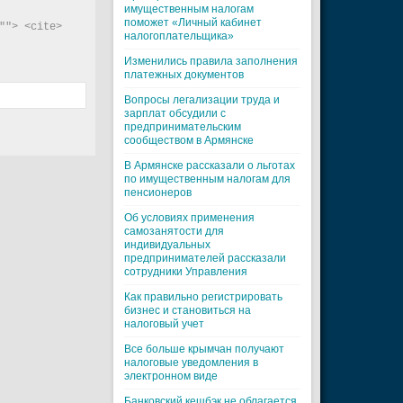
имущественным налогам
поможет «Личный кабинет
"> <cite> 
налогоплательщика»
Изменились правила заполнения
платежных документов
Вопросы легализации труда и
зарплат обсудили с
предпринимательским
сообществом в Армянске
В Армянске рассказали о льготах
по имущественным налогам для
пенсионеров
Об условиях применения
самозанятости для
индивидуальных
предпринимателей рассказали
сотрудники Управления
Как правильно регистрировать
бизнес и становиться на
налоговый учет
Все больше крымчан получают
налоговые уведомления в
электронном виде
Банковский кешбэк не облагается