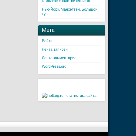
комплекс «Золотой ключик»
Нью-Йорк, Манхеттен. Большой
тур
Мета
Войти
Лента записей
Лента комментариев
WordPress.org