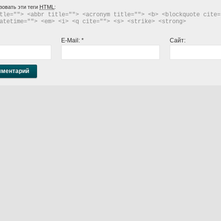
зовать эти теги
HTML
:
tle=""> <abbr title=""> <acronym title=""> <b> <blockquote cite="
atetime=""> <em> <i> <q cite=""> <s> <strike> <strong> 
E-Mail:
*
Сайт: