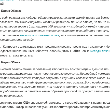
айн.
 Барак Обама:
 себя разумными людьми, обнаруживаем галактики, находящиеся от Земли
овых лет. Мы можем изучать частицы размером меньше атома, но мы до си
дку материи весом в 1 килограмм 400 граммов, «находящейся между нашими
еные обладают возможностью исследовать отдельные нейроны и понять, 
 те или иные
зоны коры головного мозга
, но в этом органе – сотня миллиа
ют триллионы связей».
л Конгрессу в следующем году профинансировать проект под названием «Из
редовых инновационных нейротехнологий», чтобы найти новые
методы лечен
мера, а также инсульта.
 Барак Обама:
е можем лечить такие заболевания, как болезнь Альцгеймера и аутизм, ил
ю восстанавливаться после перенесенного инсульта. Мощнейший компьют
ей тех возможностей, которые сокрыты в глубинах человеческого мозга. 
адать множество тайн функционирования этого органа. Если предостави
струменты для изучения мозга, они получат картину его работы в динами
как работает наша память и каким образом происходит процесс запоминани
ти революцию».
торую президент США впервые обнародовал в своем обращении к нации, пре
технологий, которые позволят ученым зарегистрировать электромагнитную ак