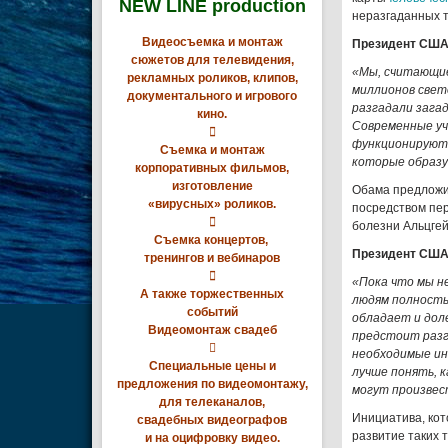
NEW LINE production
неразгаданных т
Видеосъемка и монтаж
Президент США
сюжетов для телевидения,
«Мы, считающие
рекламных роликов, клипов,
миллионов свет
документального и игрового
разгадали зага
кино.
Современные уч

функционируют
Съемка и монтаж
которые образу
корпоративных фильмов,
изготовление
Обама предложи
«вирусных» роликов.
посредством пе

болезни Альцгей
Съемка концертов,
Президент США
тренингов и вебинаров

«Пока что мы н
А также торжественных
людям полность
событий
обладает и дол
Видеомонтаж свадеб
предстоит разг

необходимые ин
Специальные цены и
лучше понять, 
предложения по видеомонтажу,
могут произвес
для телеканалов,
Инициатива, ко
свадебных видеографов
развитие таких 
и на оцифровку видео.