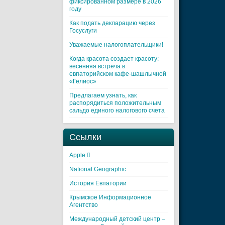
фиксированном размере в 2026
году
Как подать декларацию через
Госуслуги
Уважаемые налогоплательщики!
Когда красота создает красоту:
весенняя встреча в
евпаторийском кафе-шашлычной
«Гелиос»
Предлагаем узнать, как
распорядиться положительным
сальдо единого налогового счета
Ссылки
Apple 
National Geographic
История Евпатории
Крымское Информационное
Агентство
Международный детский центр –