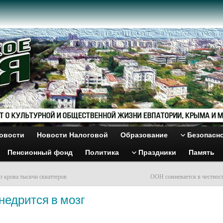
овости
Новости Налоговой
Образование
Безопасн
Пенсионный фонд
Политика
Праздники
Память
з крова тысячи скваттеров
ООН сомневается в честност
недрится в мозг