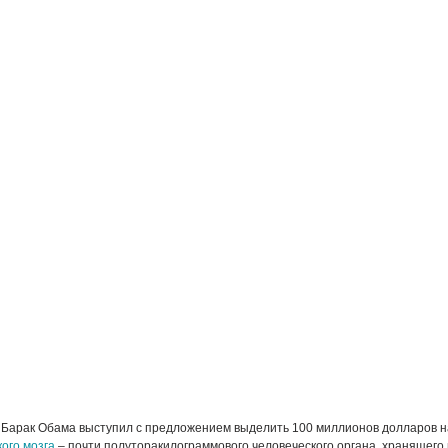
Барак Обама выступил с предложением выделить 100 миллионов долларов н
ого мозга
– почти полуторакилограммового человеческого органа, хранящего