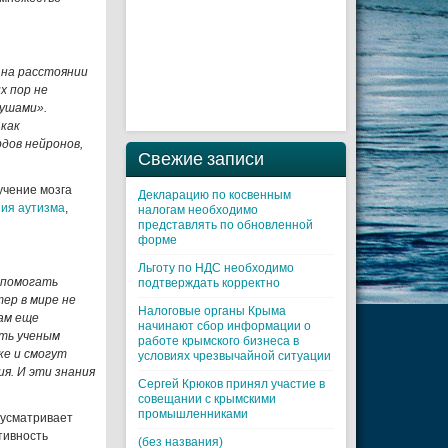
 на расстоянии
х пор не
 ушами».
как
рдов нейронов,
Свежие записи
учение мозга
Декларацию по косвенным
ия аутизма
,
налогам необходимо
представлять по обновленной
форме
Льготу по НДС необходимо
и помогать
подтверждать корректно
ер в мире не
Налоговые органы Крыма
Нам еще
начинают сбор информации о
ть ученым
работе крымского бизнеса в
ке и смогут
условиях чрезвычайной ситуации
я. И эти знания
Cергей Крюков принял участие в
совещании с крымскими
промышленниками
дусматривает
тивность
(без названия)