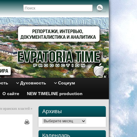
ость
Духовность
Социум
О сайте
NEW TIMELINE production
и иранских властей
»
Архивы
Архивы
Календарь