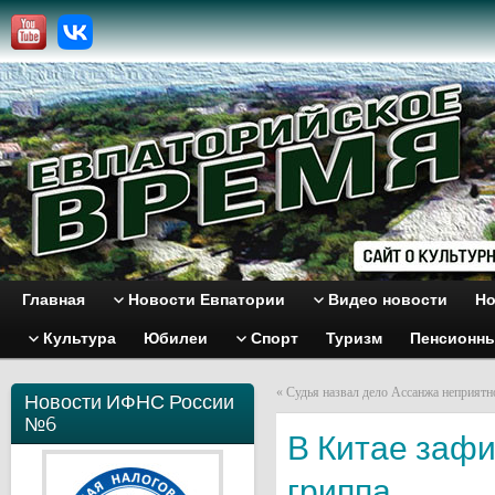
Главная
Новости Евпатории
Видео новости
Но
Культура
Юбилеи
Спорт
Туризм
Пенсионн
«
Судья назвал дело Ассанжа неприят
Новости ИФНС России
№6
В Китае зафи
гриппа