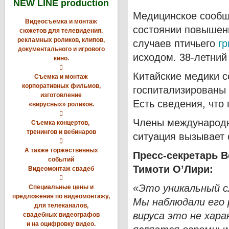
NEW LINE production
Медицинское сообще
Видеосъемка и монтаж
состоянии повышенн
сюжетов для телевидения,
рекламных роликов, клипов,
случаев птичьего
гр
документального и игрового
исходом. 38-летний
кино.

Китайские медики 
Съемка и монтаж
корпоративных фильмов,
госпитализированы
изготовление
Есть сведения, что
«вирусных» роликов.

Члены международн
Съемка концертов,
тренингов и вебинаров
ситуация вызывает 

А также торжественных
Пресс-секретарь 
событий
Тимоти О’Лири:
Видеомонтаж свадеб

«
Это уникальный с
Специальные цены и
предложения по видеомонтажу,
Мы наблюдали его 
для телеканалов,
вируса это не хар
свадебных видеографов
и на оцифровку видео.