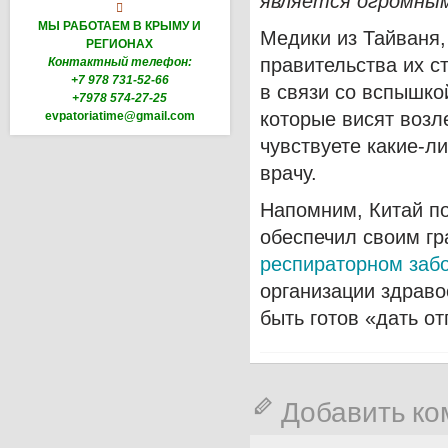
является огромным

МЫ РАБОТАЕМ В КРЫМУ И
Медики из Тайваня
РЕГИОНАХ
правительства их с
Контактный телефон:
+7 978 731-52-66
в связи со вспышко
+7978 574-27-25
которые висят возл
evpatoriatime@gmail.com
чувствуете какие-л
врачу.
Напомним, Китай под
обеспечил своим г
респираторном заб
организации здраво
быть готов «дать о
Добавить к