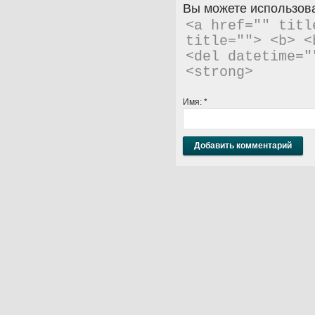
Вы можете использова
<a href="" titl
title=""> <b> <
<del datetime="
<strong> 
Имя:
*