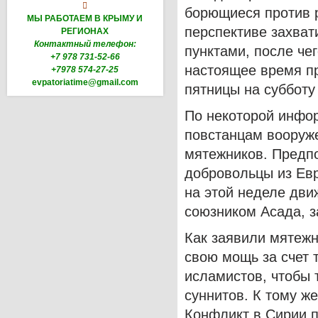

борющиеся против 
МЫ РАБОТАЕМ В КРЫМУ И
перспективе захват
РЕГИОНАХ
Контактный телефон:
пунктами, после че
+7 978 731-52-66
настоящее время п
+7978 574-27-25
evpatoriatime@gmail.com
пятницы на субботу
По некоторой инфо
повстанцам вооруже
мятежников. Предпо
добровольцы из Евр
на этой неделе дви
союзником Асада, з
Как заявили мятеж
свою мощь за счет 
исламистов, чтобы 
суннитов. К тому ж
Конфликт в Сирии п