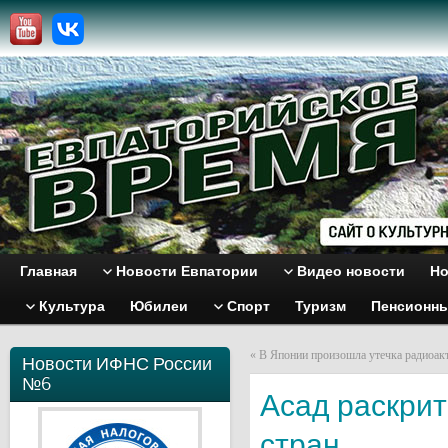
Главная
Новости Евпатории
Видео новости
Но
Культура
Юбилеи
Спорт
Туризм
Пенсионн
«
В Японии произошла утечка радиоак
Новости ИФНС России
№6
Асад раскри
стран