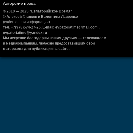
Авторские права
© 2010 — 2025 "Евпаторийское Время"
© Алексей Гладков и Валентина Лавренко
(собственная информация)
тел. +7(978)574-27-25. E-mail: evpatoriatime@mail.com ,
evpatoriatime@yandex.ru
Мы искренне благодарны нашим друзьям — телеканалам
и медиакомпаниям, любезно предоставившим свои
материалы для публикации на сайте.