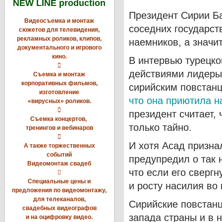
NEW LINE production
Президент Сирии Б
Видеосъемка и монтаж
соседних государст
сюжетов для телевидения,
рекламных роликов, клипов,
наемников, а значи
документального и игрового
кино.
В интервью турецко

действиями лидеры 
Съемка и монтаж
корпоративных фильмов,
сирийским повстан
изготовление
что она приютила н
«вирусных» роликов.

президент считает,
Съемка концертов,
только тайно.
тренингов и вебинаров

И хотя Асад признал
А также торжественных
событий
предупредил о так 
Видеомонтаж свадеб
что если его сверг

Специальные цены и
и росту насилия во 
предложения по видеомонтажу,
для телеканалов,
Сирийские повстан
свадебных видеографов
запада страны и в 
и на оцифровку видео.