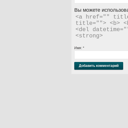
Вы можете использова
<a href="" titl
title=""> <b> <
<del datetime="
<strong> 
Имя:
*