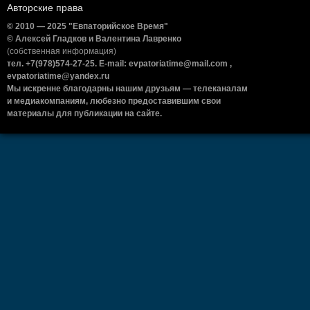
Авторские права
© 2010 — 2025 "Евпаторийское Время"
© Алексей Гладков и Валентина Лавренко
(собственная информация)
тел. +7(978)574-27-25. E-mail: evpatoriatime@mail.com ,
evpatoriatime@yandex.ru
Мы искренне благодарны нашим друзьям — телеканалам
и медиакомпаниям, любезно предоставившим свои
материалы для публикации на сайте.