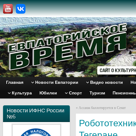
Главная
Новости Евпатории
Видео новости
Но
Культура
Юбилеи
Спорт
Туризм
Пенсионн
«
Ассанж баллотируется в Сенат
Новости ИФНС России
№6
Робототехник
Тегеране