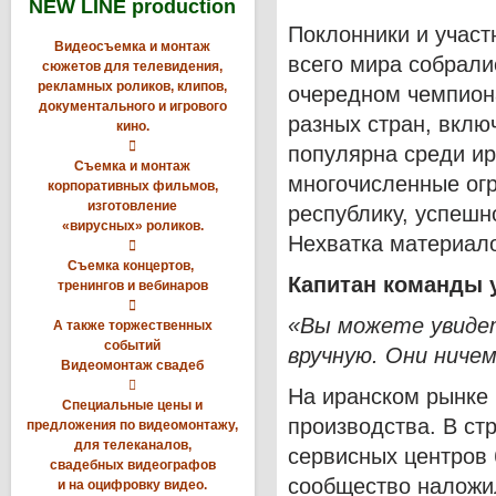
NEW LINE production
Поклонники и участ
Видеосъемка и монтаж
всего мира собрали
сюжетов для телевидения,
рекламных роликов, клипов,
очередном чемпиона
документального и игрового
разных стран, вкл
кино.

популярна среди ир
Съемка и монтаж
многочисленные ог
корпоративных фильмов,
изготовление
республику, успешн
«вирусных» роликов.
Нехватка материал

Съемка концертов,
Капитан команды 
тренингов и вебинаров

«Вы можете увиде
А также торжественных
событий
вручную. Они ничем
Видеомонтаж свадеб

На иранском рынке
Специальные цены и
производства. В ст
предложения по видеомонтажу,
для телеканалов,
сервисных центров 
свадебных видеографов
сообщество наложил
и на оцифровку видео.