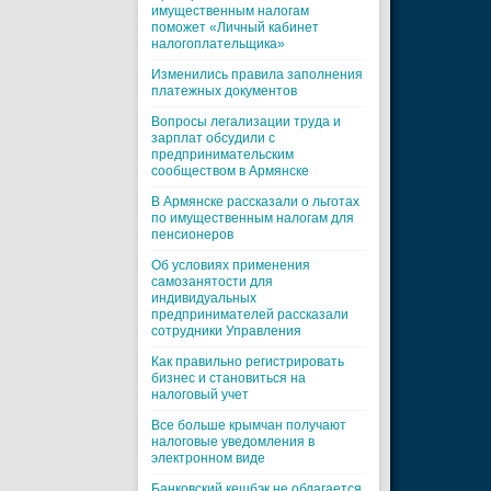
имущественным налогам
поможет «Личный кабинет
налогоплательщика»
Изменились правила заполнения
платежных документов
Вопросы легализации труда и
зарплат обсудили с
предпринимательским
сообществом в Армянске
В Армянске рассказали о льготах
по имущественным налогам для
пенсионеров
Об условиях применения
самозанятости для
индивидуальных
предпринимателей рассказали
сотрудники Управления
Как правильно регистрировать
бизнес и становиться на
налоговый учет
Все больше крымчан получают
налоговые уведомления в
электронном виде
Банковский кешбэк не облагается