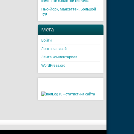
комплекс «Золотой ключик»
Нью-Йорк, Манхеттен. Большой
тур
Мета
Войти
Лента записей
Лента комментариев
WordPress.org