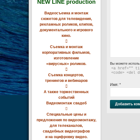
NEW LINE production
Видеосъемка и монтаж
сюжетов для телевидения,
рекламных роликов, клипов,
документального и игрового
кино.

Съемка и монтаж
корпоративных фильмов,
изготовление
«вирусных» роликов.
Вы можете исполь
<a href="" ti

<code> <del d
Съемка концертов,
тренингов и вебинаров
Имя:
*

А также торжественных
событий
Видеомонтаж свадеб

Специальные цены и
предложения по видеомонтажу,
для телеканалов,
свадебных видеографов
и на оцифровку видео.