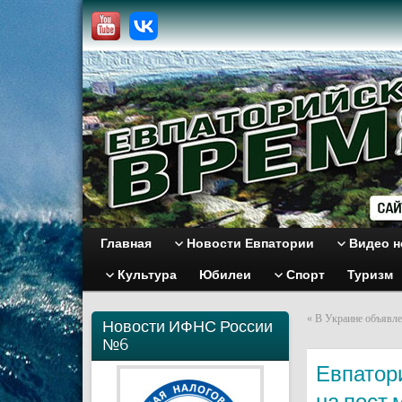
Главная
Новости Евпатории
Видео н
Культура
Юбилеи
Спорт
Туризм
«
В Украине объявле
Новости ИФНС России
№6
Евпатор
на пост 