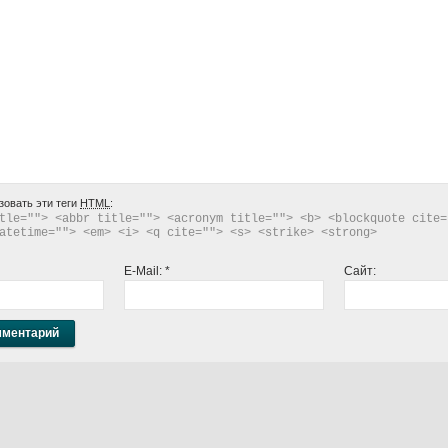
зовать эти теги
HTML
:
tle=""> <abbr title=""> <acronym title=""> <b> <blockquote cite="
atetime=""> <em> <i> <q cite=""> <s> <strike> <strong> 
E-Mail:
*
Сайт: