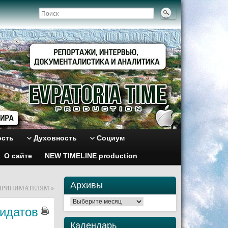
ость
Духовность
Социум
О сайте
NEW TIMELINE production
Архивы
ДПРИНИМАТЕЛЯМ
»
Архивы
дидатов
Календарь