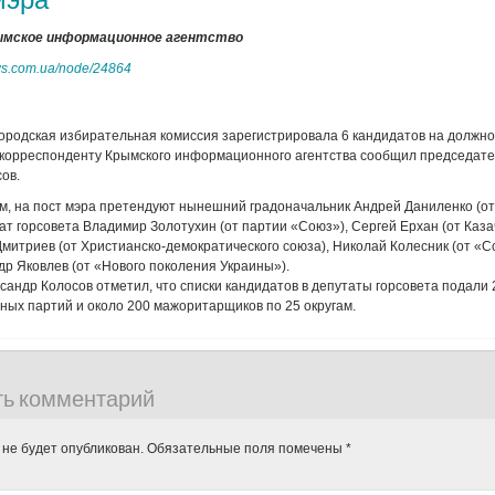
рымское информационное агентство
ws.com.ua/node/24864
ородская избирательная комиссия зарегистрировала 6 кандидатов на должно
м корреспонденту Крымского информационного агентства сообщил председат
ов.
вам, на пост мэра претендуют нынешний градоначальник Андрей Даниленко (о
тат горсовета Владимир Золотухин (от партии «Союз»), Сергей Ерхан (от Каз
Дмитриев (от Христианско-демократического союза), Николай Колесник (от «
др Яковлев (от «Нового поколения Украины»).
ксандр Колосов отметил, что списки кандидатов в депутаты горсовета подали 
ных партий и около 200 мажоритарщиков по 25 округам.
ть комментарий
 не будет опубликован.
Обязательные поля помечены
*