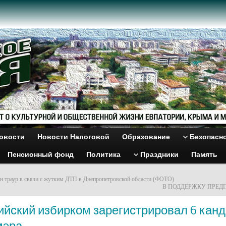
овости
Новости Налоговой
Образование
Безопасн
Пенсионный фонд
Политика
Праздники
Память
н траур в связи с жутким ДТП в Днепропетровской области (ФОТО)
В ПОДДЕРЖКУ ПРЕ
ийский избирком зарегистрировал 6 кан
мэра