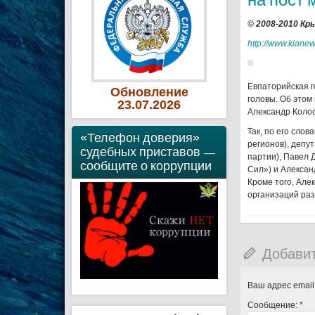
© 2008-2010 К
http://www.kiane
Евпаторийская г
Обновление
головы. Об это
23
.07
.2026
Александр Колос
Так, по его сло
«Телефон доверия»
регионов), депу
судебных приставов —
партии), Павел 
сообщите о коррупции
Сил») и Алексан
Кроме того, Але
организаций раз
Добави
Ваш адрес email
Сообщение:
*