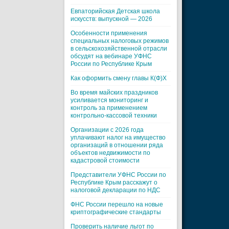
Евпаторийская Детская школа
искусств: выпускной — 2026
Особенности применения
специальных налоговых режимов
в сельскохозяйственной отрасли
обсудят на вебинаре УФНС
России по Республике Крым
Как оформить смену главы К(Ф)Х
Во время майских праздников
усиливается мониторинг и
контроль за применением
контрольно-кассовой техники
Организации с 2026 года
уплачивают налог на имущество
организаций в отношении ряда
объектов недвижимости по
кадастровой стоимости
Представители УФНС России по
Республике Крым расскажут о
налоговой декларации по НДС
ФНС России перешло на новые
криптографические стандарты
Проверить наличие льгот по