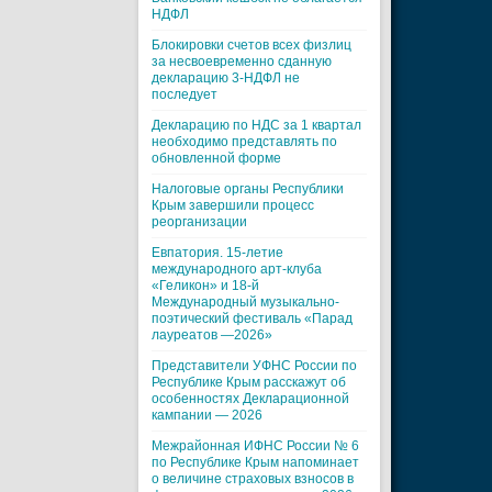
НДФЛ
Блокировки счетов всех физлиц
за несвоевременно сданную
декларацию 3-НДФЛ не
последует
Декларацию по НДС за 1 квартал
необходимо представлять по
обновленной форме
Налоговые органы Республики
Крым завершили процесс
реорганизации
Евпатория. 15-летие
международного арт-клуба
«Геликон» и 18-й
Международный музыкально-
поэтический фестиваль «Парад
лауреатов —2026»
Представители УФНС России по
Республике Крым расскажут об
особенностях Декларационной
кампании — 2026
Межрайонная ИФНС России № 6
по Республике Крым напоминает
о величине страховых взносов в