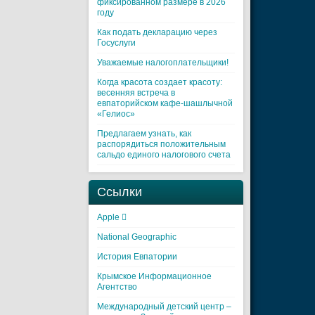
фиксированном размере в 2026
году
Как подать декларацию через
Госуслуги
Уважаемые налогоплательщики!
Когда красота создает красоту:
весенняя встреча в
евпаторийском кафе-шашлычной
«Гелиос»
Предлагаем узнать, как
распорядиться положительным
сальдо единого налогового счета
Ссылки
Apple 
National Geographic
История Евпатории
Крымское Информационное
Агентство
Международный детский центр –