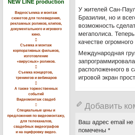
NEW LINE production
У жителей Сан-Паул
Видеосъемка и монтаж
Бразилии, но и все
сюжетов для телевидения,
рекламных роликов, клипов,
возможность сделат
документального и игрового
мегаполиса. Теперь
кино.

качестве огромного
Съемка и монтаж
корпоративных фильмов,
Международная гру
изготовление
запрограммировала
«вирусных» роликов.

расположенного в с
Съемка концертов,
игровой экран прос
тренингов и вебинаров

А также торжественных
событий
Видеомонтаж свадеб
Добавить к

Специальные цены и
предложения по видеомонтажу,
Ваш адрес email не
для телеканалов,
свадебных видеографов
помечены
*
и на оцифровку видео.