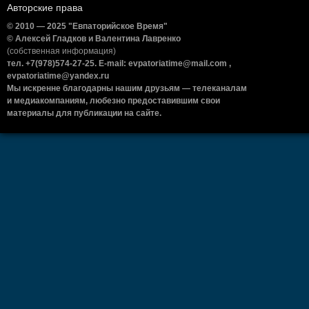
Авторские права
© 2010 — 2025 "Евпаторийское Время"
© Алексей Гладков и Валентина Лавренко
(собственная информация)
тел. +7(978)574-27-25. E-mail: evpatoriatime@mail.com ,
evpatoriatime@yandex.ru
Мы искренне благодарны нашим друзьям — телеканалам
и медиакомпаниям, любезно предоставившим свои
материалы для публикации на сайте.