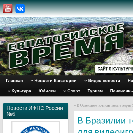
Главная
Новости Евпатории
Видео новости
Но
Культура
Юбилеи
Спорт
Туризм
Пенсионн
«
В Освенциме почтили память жертв 
Новости ИФНС России
№6
В Бразилии т
для видеоиг