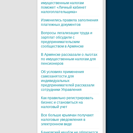
имущественным налогам
поможет «Личный кабинет
налогоплательщика»
Изменились правила заполнения
платежных документов
Вопросы легализации труда и
зарплат обсудили с
предпринимательским
сообществом в Армянске
В Армянске рассказали о льготах
по имущественным налогам для
пенсионеров
Об условиях применения
самозанятости для
индивидуальных
предпринимателей рассказали
сотрудники Управления
Как правильно регистрировать
бизнес и становиться на
налоговый учет
Все больше крымчан получают
налоговые уведомления в
электронном виде
Банковский кешбэк не облагается