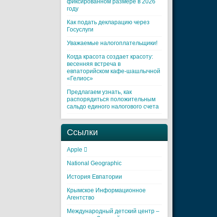
фиксированном размере в 2026
году
Как подать декларацию через
Госуслуги
Уважаемые налогоплательщики!
Когда красота создает красоту:
весенняя встреча в
евпаторийском кафе-шашлычной
«Гелиос»
Предлагаем узнать, как
распорядиться положительным
сальдо единого налогового счета
Ссылки
Apple 
National Geographic
История Евпатории
Крымское Информационное
Агентство
Международный детский центр –