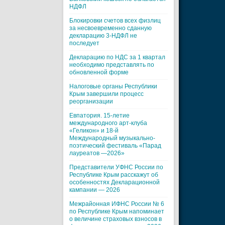
НДФЛ
Блокировки счетов всех физлиц
за несвоевременно сданную
декларацию 3-НДФЛ не
последует
Декларацию по НДС за 1 квартал
необходимо представлять по
обновленной форме
Налоговые органы Республики
Крым завершили процесс
реорганизации
Евпатория. 15-летие
международного арт-клуба
«Геликон» и 18-й
Международный музыкально-
поэтический фестиваль «Парад
лауреатов —2026»
Представители УФНС России по
Республике Крым расскажут об
особенностях Декларационной
кампании — 2026
Межрайонная ИФНС России № 6
по Республике Крым напоминает
о величине страховых взносов в