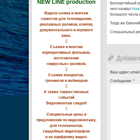
NEW LINE production
Беспартийный ю
чего назвал
Нажа
Видеосъемка и монтаж
большого числа
сюжетов для телевидения,
Тогда же Евгени
рекламных роликов, клипов,
документального и игрового
Специальный ре
кино.

Съемка и монтаж
корпоративных фильмов,
Добави
изготовление
«вирусных» роликов.

Ваш адрес email
Съемка концертов,
тренингов и вебинаров
Сообщение:
*

А также торжественных
событий
Видеомонтаж свадеб

Специальные цены и
предложения по видеомонтажу,
для телеканалов,
свадебных видеографов
и на оцифровку видео.