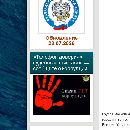
Обновление
23
.07
.2026
«Телефон доверия»
судебных приставов —
сообщите о коррупции
Группа московск
город на Волге,
Евгения Урлашо