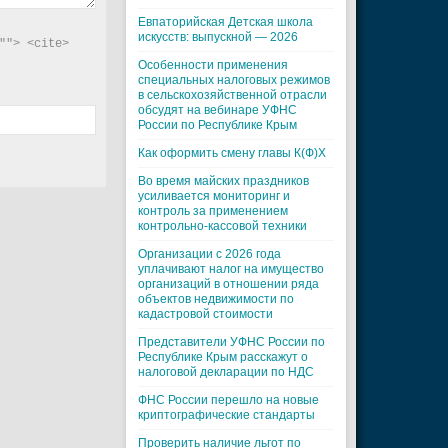
Евпаторийская Детская школа
искусств: выпускной — 2026
"> <cite> 
Особенности применения
специальных налоговых режимов
в сельскохозяйственной отрасли
обсудят на вебинаре УФНС
России по Республике Крым
Как оформить смену главы К(Ф)Х
Во время майских праздников
усиливается мониторинг и
контроль за применением
контрольно-кассовой техники
Организации с 2026 года
уплачивают налог на имущество
организаций в отношении ряда
объектов недвижимости по
кадастровой стоимости
Представители УФНС России по
Республике Крым расскажут о
налоговой декларации по НДС
ФНС России перешло на новые
криптографические стандарты
Проверить наличие льгот по