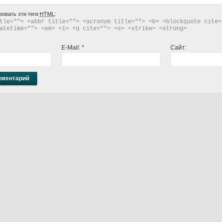
зовать эти теги
HTML
:
tle=""> <abbr title=""> <acronym title=""> <b> <blockquote cite="
atetime=""> <em> <i> <q cite=""> <s> <strike> <strong> 
E-Mail:
*
Сайт: