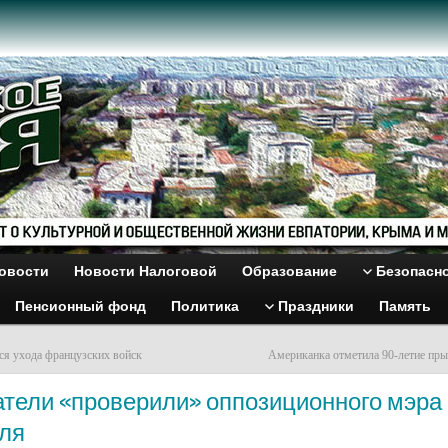
овости
Новости Налоговой
Образование
Безопасн
Пенсионный фонд
Политика
Праздники
Память
я ухода французских войск
Американка отметила 90-летие пр
тели «проверили» оппозиционного мэра
ля