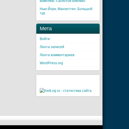
комплекс «Золотой ключик»
Нью-Йорк, Манхеттен. Большой
тур
Мета
Войти
Лента записей
Лента комментариев
WordPress.org