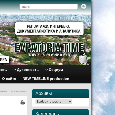
ость
Духовность
Социум
О сайте
NEW TIMELINE production
ыжком с парашютом
»
Архивы
Архивы
Календарь