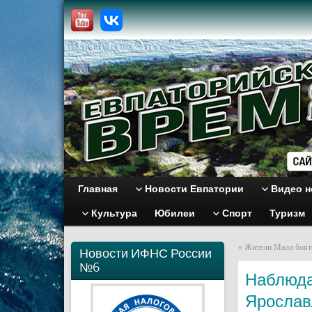
Главная
Новости Евпатории
Видео н
Культура
Юбилеи
Спорт
Туризм
«
Жители Мали боятс
Новости ИФНС России
№6
Наблюда
Ярослав