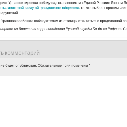
рист Урлашов одержал победу над ставленником «Единой России» Яковом Я
ть»гигантской заслугой гражданского общества»
то, что выборы прошли чест
 нарушений.
й Урлашов пообещал наблюдателям из столицы отчитаться о проделанной раб
портаж из Ярославля корреспондента Русской службы Би-би-си Рафаэля Са
ть комментарий
 не будет опубликован.
Обязательные поля помечены
*