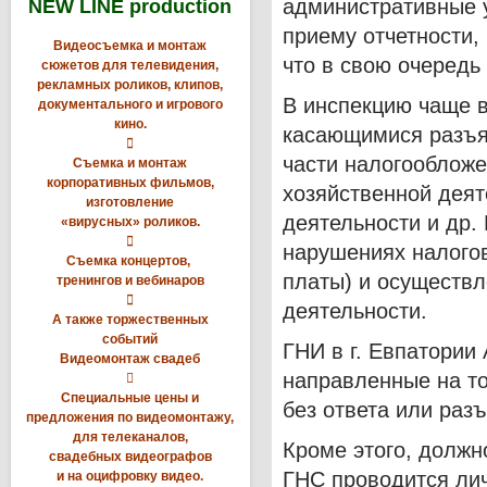
административные 
NEW LINE production
приему отчетности,
Видеосъемка и монтаж
что в свою очередь
сюжетов для телевидения,
рекламных роликов, клипов,
В инспекцию чаще в
документального и игрового
кино.
касающимися разъя

части налогообложе
Съемка и монтаж
корпоративных фильмов,
хозяйственной деят
изготовление
деятельности и др
«вирусных» роликов.

нарушениях налогов
Съемка концертов,
платы) и осуществ
тренингов и вебинаров

деятельности.
А также торжественных
событий
ГНИ в г. Евпатори
Видеомонтаж свадеб
направленные на то

Специальные цены и
без ответа или раз
предложения по видеомонтажу,
для телеканалов,
Кроме этого, должн
свадебных видеографов
ГНС проводится лич
и на оцифровку видео.