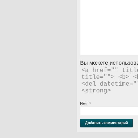
Вы можете использова
<a href="" titl
title=""> <b> <
<del datetime="
<strong> 
Имя:
*