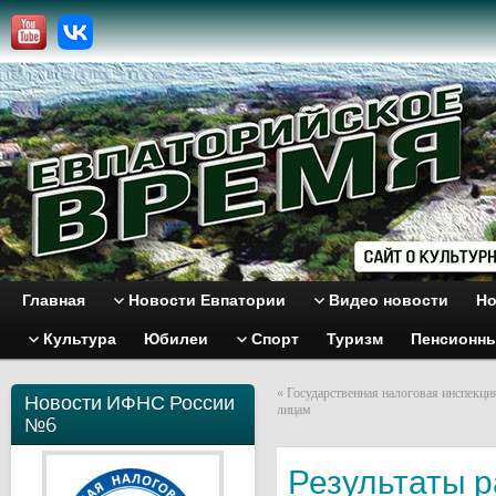
Главная
Новости Евпатории
Видео новости
Но
Культура
Юбилеи
Спорт
Туризм
Пенсионн
«
Государственная налоговая инспекц
Новости ИФНС России
лицам
№6
Результаты 