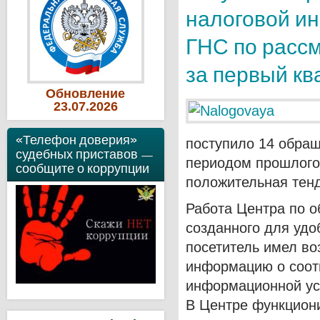
налоговой ин
ГНС по расс
за первый кв
Обновление
23
.07
.2026
«Телефон доверия»
поступило 14 обращ
судебных приставов —
периодом прошлого 
сообщите о коррупции
положительная тен
Работа Центра по 
созданного для удо
посетитель имел во
информацию о соот
информационной ус
В Центре функциони