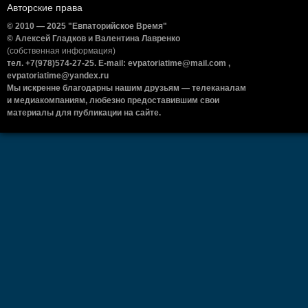
Авторские права
© 2010 — 2025 "Евпаторийское Время"
© Алексей Гладков и Валентина Лавренко
(собственная информация)
тел. +7(978)574-27-25. E-mail: evpatoriatime@mail.com ,
evpatoriatime@yandex.ru
Мы искренне благодарны нашим друзьям — телеканалам
и медиакомпаниям, любезно предоставившим свои
материалы для публикации на сайте.