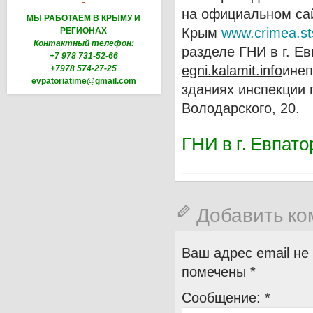

на официальном са
МЫ РАБОТАЕМ В КРЫМУ И
Крым
www.crimea.st
РЕГИОНАХ
Контактный телефон:
разделе ГНИ в г. Е
+7 978 731-52-66
egni
.
kalamit
.
info
инеп
+7978 574-27-25
evpatoriatime@gmail.com
зданиях инспекции п
Володарского, 20.
ГНИ в г. Евпат
Добавить к
Ваш адрес email не
помечены
*
Сообщение:
*