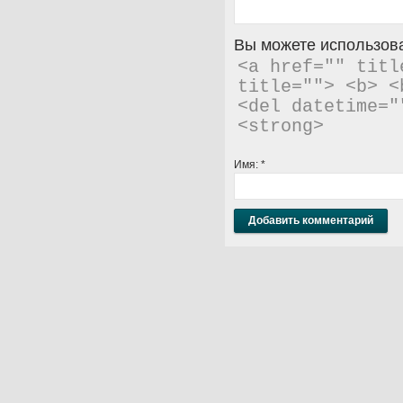
Вы можете использова
<a href="" titl
title=""> <b> <
<del datetime="
<strong> 
Имя:
*