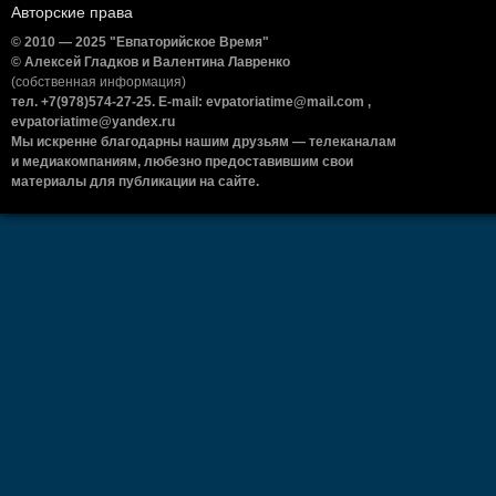
Авторские права
© 2010 — 2025 "Евпаторийское Время"
© Алексей Гладков и Валентина Лавренко
(собственная информация)
тел. +7(978)574-27-25. E-mail: evpatoriatime@mail.com ,
evpatoriatime@yandex.ru
Мы искренне благодарны нашим друзьям — телеканалам
и медиакомпаниям, любезно предоставившим свои
материалы для публикации на сайте.