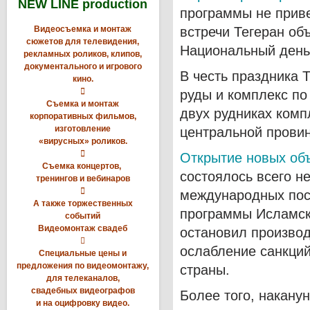
NEW LINE production
программы не приве
Видеосъемка и монтаж
встречи Тегеран об
сюжетов для телевидения,
Национальный день 
рекламных роликов, клипов,
документального и игрового
В честь праздника 
кино.

руды и комплекс по
Съемка и монтаж
двух рудниках комп
корпоративных фильмов,
изготовление
центральной провин
«вирусных» роликов.

Открытие новых объ
Съемка концертов,
состоялось всего н
тренингов и вебинаров

международных пос
А также торжественных
программы Исламск
событий
Видеомонтаж свадеб
остановил производ

ослабление санкций
Специальные цены и
предложения по видеомонтажу,
страны.
для телеканалов,
свадебных видеографов
Более того, накану
и на оцифровку видео.