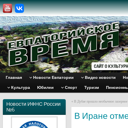
Главная
Новости Евпатории
Видео новости
Но
Культура
Юбилеи
Спорт
Туризм
Пенсионн
«
В Дубае прошло необычное лазерное
Новости ИФНС России
№6
В Иране отме