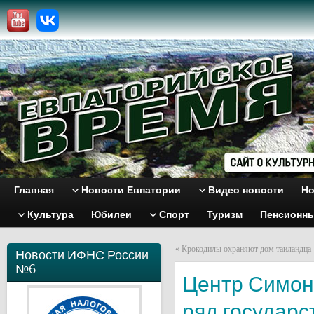
Главная
Новости Евпатории
Видео новости
Но
Культура
Юбилеи
Спорт
Туризм
Пенсионн
«
Крокодилы охраняют дом таиландца
Новости ИФНС России
№6
Центр Симон
ряд государс