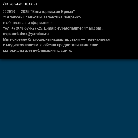
Авторские права
© 2010 — 2025 "Евпаторийское Время"
© Алексей Гладков и Валентина Лавренко
(собственная информация)
тел. +7(978)574-27-25. E-mail: evpatoriatime@mail.com ,
evpatoriatime@yandex.ru
Мы искренне благодарны нашим друзьям — телеканалам
и медиакомпаниям, любезно предоставившим свои
материалы для публикации на сайте.