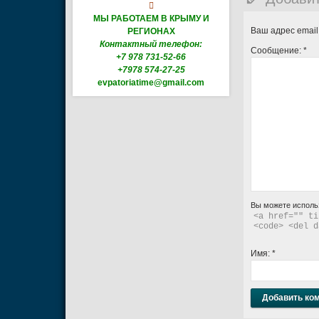

МЫ РАБОТАЕМ В КРЫМУ И
Ваш адрес email
РЕГИОНАХ
Контактный телефон:
Сообщение:
*
+7 978 731-52-66
+7978 574-27-25
evpatoriatime@gmail.com
Вы можете исполь
<a href="" ti
<code> <del d
Имя:
*