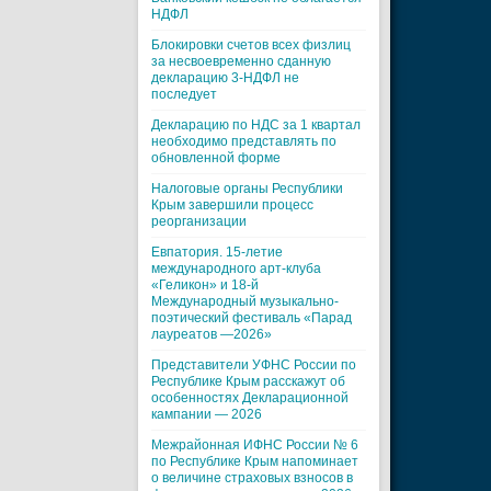
НДФЛ
Блокировки счетов всех физлиц
за несвоевременно сданную
декларацию 3-НДФЛ не
последует
Декларацию по НДС за 1 квартал
необходимо представлять по
обновленной форме
Налоговые органы Республики
Крым завершили процесс
реорганизации
Евпатория. 15-летие
международного арт-клуба
«Геликон» и 18-й
Международный музыкально-
поэтический фестиваль «Парад
лауреатов —2026»
Представители УФНС России по
Республике Крым расскажут об
особенностях Декларационной
кампании — 2026
Межрайонная ИФНС России № 6
по Республике Крым напоминает
о величине страховых взносов в