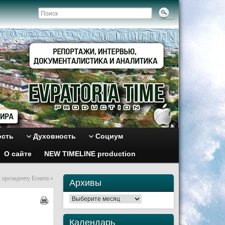
ость
Духовность
Социум
О сайте
NEW TIMELINE production
к президенту Египта
»
Архивы
Архивы
Календарь