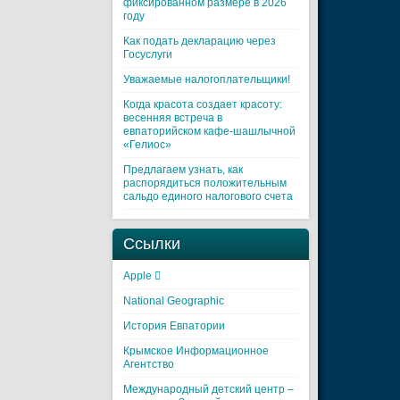
фиксированном размере в 2026
году
Как подать декларацию через
Госуслуги
Уважаемые налогоплательщики!
Когда красота создает красоту:
весенняя встреча в
евпаторийском кафе-шашлычной
«Гелиос»
Предлагаем узнать, как
распорядиться положительным
сальдо единого налогового счета
Ссылки
Apple 
National Geographic
История Евпатории
Крымское Информационное
Агентство
Международный детский центр –