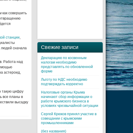
м как совершить
дотвращению
йдется
ой станции
,
ециалисты
Свежие записи
ь людей сначала
Декларацию по косвенным
в. Работа над
налогам необходимо
представлять по обновленной
помощью
форме
на астероид,
Льготу по НДС необходимо
подтверждать корректно
о такую цифру
Налоговые органы Крыма
ь все планы в
начинают сбор информации о
работе крымского бизнеса в
ществили высадку
условиях чрезвычайной ситуации
Cергей Крюков принял участие в
совещании с крымскими
промышленниками
(без названия)