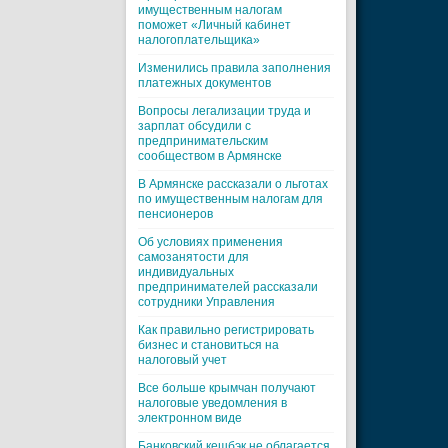
имущественным налогам
поможет «Личный кабинет
налогоплательщика»
Изменились правила заполнения
платежных документов
Вопросы легализации труда и
зарплат обсудили с
предпринимательским
сообществом в Армянске
В Армянске рассказали о льготах
по имущественным налогам для
пенсионеров
Об условиях применения
самозанятости для
индивидуальных
предпринимателей рассказали
сотрудники Управления
Как правильно регистрировать
бизнес и становиться на
налоговый учет
Все больше крымчан получают
налоговые уведомления в
электронном виде
Банковский кешбэк не облагается