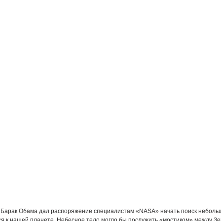
Барак Обама дал распоряжение специалистам «NASA» начать поиск небольш
 к нашей планете. Небесное тело могло бы послужить «мостиком» между Зе