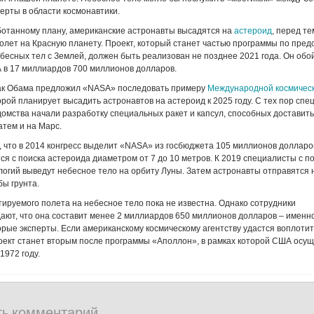
ерты в области космонавтики.
ботанному плану, американские астронавты высадятся на
астероид
, перед те
лет на Красную планету. Проект, который станет частью программы по пре
бесных тел с Землей, должен быть реализован не позднее 2021 года. Он обо
 в 17 миллиардов 700 миллионов долларов.
рак Обама предложил «NASA» последовать примеру
Международной космическ
орой планирует высадить астронавтов на астероид к 2025 году. С тех пор сп
домства начали разработку специальных ракет и капсул, способных доставит
атем и на Марс.
 что в 2014 конгресс выделит «NASA» из госбюджета 105 миллионов долларо
ся с поиска астероида диаметром от 7 до 10 метров. К 2019 специалисты с 
огий выведут небесное тело на орбиту Луны. Затем астронавты отправятся 
бы грунта.
ируемого полета на небесное тело пока не известна. Однако сотрудники
ют, что она составит менее 2 миллиардов 650 миллионов долларов – именн
рые эксперты. Если американскому космическому агентству удастся воплотит
оект станет вторым после программы «Аполлон», в рамках которой США осу
1972 году.
ть комментарий