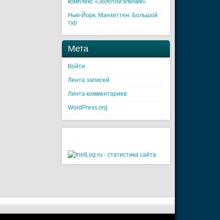
комплекс «Золотой ключик»
Нью-Йорк, Манхеттен. Большой
тур
Мета
Войти
Лента записей
Лента комментариев
WordPress.org