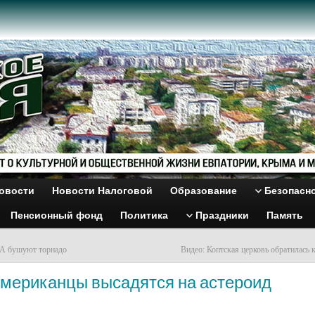
овости
Новости Налоговой
Образование
Безопасн
Пенсионный фонд
Политика
Праздники
Память
А бушуют торнадо
Видео: Коптская церковь обратилась 
Американцы высадятся на астероид