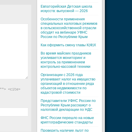
Евпаторийская Детская школа
искусств: выпускной — 2026
Особенности применения
специальных налоговых режимов
в сельскохозяйственной отрасли
обсудят на вебинаре УФНС
России по Республике Крым
Как оформить смену главы К(Ф)Х
Во время майских праздников
усиливается мониторинг и
контроль за применением
контрольно-кассовой техники
Организации с 2026 года
уплачивают налог на имущество
организаций в отношении ряда
объектов недвижимости по
"> <cite> 
кадастровой стоимости
Представители УФНС России по
Республике Крым расскажут о
налоговой декларации по НДС
ФНС России перешло на новые
криптографические стандарты
Проверить наличие льгот по