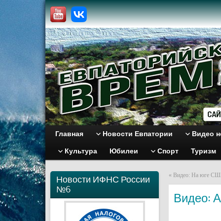
Главная
Новости Евпатории
Видео н
Культура
Юбилеи
Спорт
Туризм
«
Видео: На юге СШ
Новости ИФНС России
№6
Видео: 