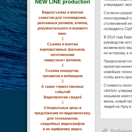
NEW LINE production
утверждают эксп
Видеосъемка и монтаж
Согласно разра
сюжетов для телевидения,
пилотируемый по
рекламных роликов, клипов,
столкновений не
документального и игрового
госбюджету США
кино.
В 2010 году Ба

руководство кот
Съемка и монтаж
космического ве
корпоративных фильмов,
на астероид, а з
изготовление
«вирусных» роликов.
Предполагается,

проектом начнет
Съемка концертов,
новейших технол
тренингов и вебинаров
чтобы взять про

Стоимость пилот
А также торжественных
«NASA» утвержда
событий
называли некото
Видеомонтаж свадеб
жизнь, новый пр

людей на Луну в 
Специальные цены и
предложения по видеомонтажу,
для телеканалов,
свадебных видеографов
и на оцифровку видео.
Добави