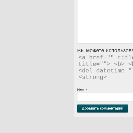
Вы можете использова
<a href="" titl
title=""> <b> <
<del datetime="
<strong> 
Имя:
*