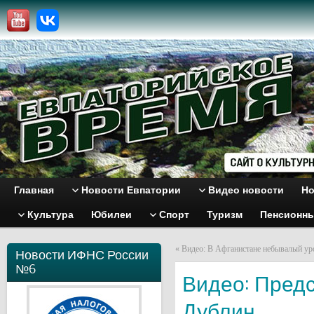
Главная
Новости Евпатории
Видео новости
Но
Культура
Юбилеи
Спорт
Туризм
Пенсионн
«
Видео: В Афганистане небывалый ур
Новости ИФНС России
№6
Видео: Пред
Дублин