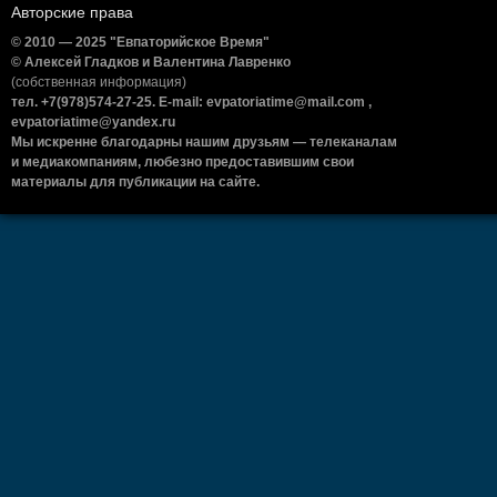
Авторские права
© 2010 — 2025 "Евпаторийское Время"
© Алексей Гладков и Валентина Лавренко
(собственная информация)
тел. +7(978)574-27-25. E-mail: evpatoriatime@mail.com ,
evpatoriatime@yandex.ru
Мы искренне благодарны нашим друзьям — телеканалам
и медиакомпаниям, любезно предоставившим свои
материалы для публикации на сайте.