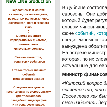
NEW LINE production
В Дублине состоял
Видеосъемка и монтаж
еврозоны. Они доби
сюжетов для телевидения,
рекламных роликов, клипов,
который будет регу
документального и игрового
словам чиновников,
кино.

фоне
событий, кот
Съемка и монтаж
средиземноморская 
корпоративных фильмов,
изготовление
вынуждена обратит
«вирусных» роликов.
На встрече министр

Съемка концертов,
которая, по их слов
тренингов и вебинаров
актуальные для евр

А также торжественных
Министр финансов
событий
Видеомонтаж свадеб
«Кипрский вопрос 

Специальные цены и
является то, что 
предложения по видеомонтажу,
После того как б
для телеканалов,
свадебных видеографов
смог избежать де
и на оцифровку видео.