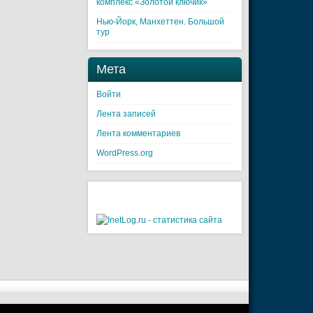
комплекс «Золотой ключик»
Нью-Йорк, Манхеттен. Большой
тур
Мета
Войти
Лента записей
Лента комментариев
WordPress.org