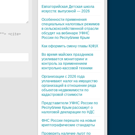
Евпаторийская Детская школа
искусств: выпускной — 2026
Особенности применения
специальных налоговых режимов
в сельскохозяйственной отрасли
обсудят на вебинаре УФНС
"> <cite> 
России по Республике Крым
Как оформить смену главы К(Ф)Х
Во время майских праздников
усиливается мониторинг и
контроль за применением
контрольно-кассовой техники
Организации с 2026 года
уплачивают налог на имущество
организаций в отношении ряда
объектов недвижимости по
кадастровой стоимости
Представители УФНС России по
Республике Крым расскажут о
налоговой декларации по НДС
ФНС России перешло на новые
криптографические стандарты
Проверить наличие льгот по