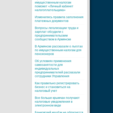
имущественным налогам
поможет «Личный кабинет
налогоплательщика»
Изменились правила заполнения
платежных документов
Вопросы легализации труда и
зарплат обсудили с
предпринимательским
сообществом в Армянске
В Армянске рассказали о льготах
по имущественным налогам для
пенсионеров
Об условиях применения
самозанятости для
индивидуальных
предпринимателей рассказали
сотрудники Управления
Как правильно регистрировать
бизнес и становиться на
налоговый учет
Все больше крымчан получают
налоговые уведомления в
электронном виде
Банковский кешбэк не облагается