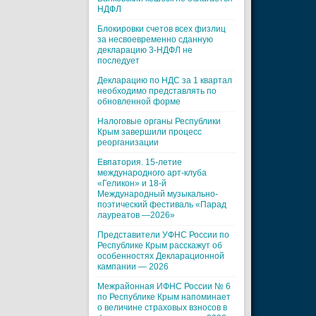
НДФЛ
Блокировки счетов всех физлиц
за несвоевременно сданную
декларацию 3-НДФЛ не
последует
Декларацию по НДС за 1 квартал
необходимо представлять по
обновленной форме
Налоговые органы Республики
Крым завершили процесс
реорганизации
Евпатория. 15-летие
международного арт-клуба
«Геликон» и 18-й
Международный музыкально-
поэтический фестиваль «Парад
лауреатов —2026»
Представители УФНС России по
Республике Крым расскажут об
особенностях Декларационной
кампании — 2026
Межрайонная ИФНС России № 6
по Республике Крым напоминает
о величине страховых взносов в