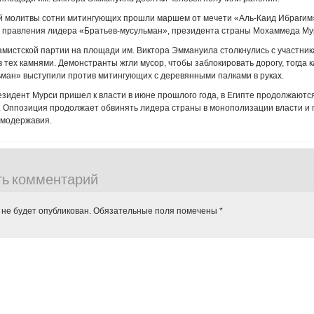
й молитвы сотни митингующих прошли маршем от мечети «Аль-Каид Ибрагим»
в правления лидера «Братьев-мусульман», президента страны Мохаммеда Му
мистской партии на площади им. Виктора Эммануила столкнулись с участни
в тех камнями. Демонстранты жгли мусор, чтобы заблокировать дорогу, тогда 
ман» выступили против митингующих с деревянными палками в руках.
резидент Мурси пришел к власти в июне прошлого года, в Египте продолжаютс
. Оппозиция продолжает обвинять лидера страны в монополизации власти и
амодержавия.
ть комментарий
 не будет опубликован.
Обязательные поля помечены
*