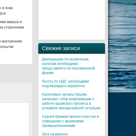
 в знак
рси.
ками марша и
как сторонники
я внутренние
 попытке
Свежие записи
Декларацию по косвенным
налогам необходимо
представлять по обновленной
форме
Льготу по НДС необходимо
подтверждать корректно
Налоговые органы Крыма
начинают сбор информации о
работе крымского бизнеса в
условиях чрезвычайной ситуации
Cергей Крюков принял участие в
совещании с крымскими
промышленниками
(без названия)