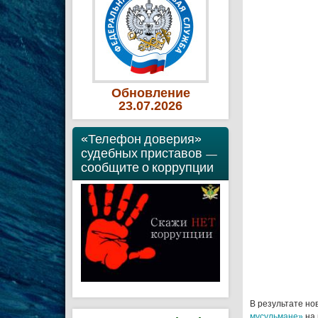
Обновление
23
.07
.2026
«Телефон доверия»
судебных приставов —
сообщите о коррупции
В результате но
мусульмане»
на 