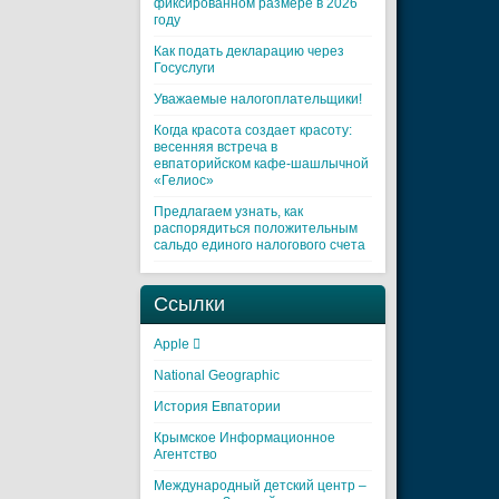
фиксированном размере в 2026
году
Как подать декларацию через
Госуслуги
Уважаемые налогоплательщики!
Когда красота создает красоту:
весенняя встреча в
евпаторийском кафе-шашлычной
«Гелиос»
Предлагаем узнать, как
распорядиться положительным
сальдо единого налогового счета
Ссылки
Apple 
National Geographic
История Евпатории
Крымское Информационное
Агентство
Международный детский центр –