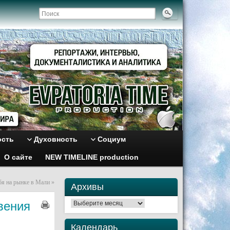
ость
Духовность
Социум
О сайте
NEW TIMELINE production
бя на рынке в Мали
»
Архивы
вения
Архивы
Календарь