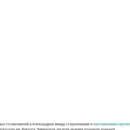
вых столкновений в Александрии между сторонниками и
противниками партии
площади им. Виктора Эммануила десятки человек получили ранения.