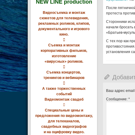
NEW LINE production
После пятнично
Видеосъемка и монтаж
протеста проти
сюжетов для телевидения,
Сторонники исла
рекламных роликов, клипов,
начали бросать 
документального и игрового
«Братьев-мусуль
кино.

С тех пор как п
Съемка и монтаж
противостояния
корпоративных фильмов,
установления с
изготовление
«вирусных» роликов.

Съемка концертов,
Добави
тренингов и вебинаров

А также торжественных
Ваш адрес email
событий
Сообщение:
*
Видеомонтаж свадеб

Специальные цены и
предложения по видеомонтажу,
для телеканалов,
свадебных видеографов
и на оцифровку видео.