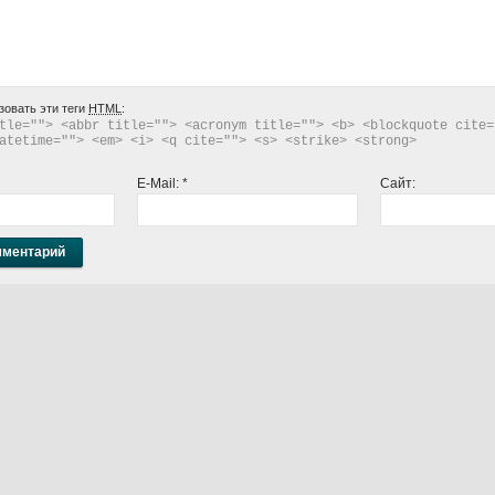
зовать эти теги
HTML
:
tle=""> <abbr title=""> <acronym title=""> <b> <blockquote cite="
atetime=""> <em> <i> <q cite=""> <s> <strike> <strong> 
E-Mail:
*
Сайт: