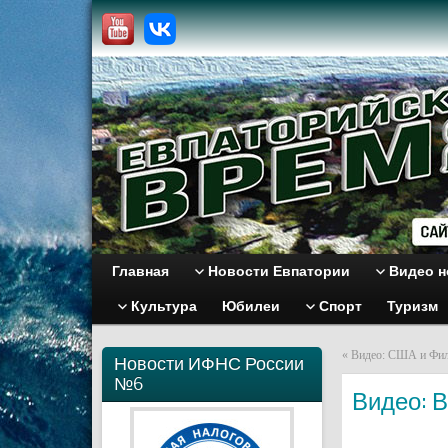
Главная
Новости Евпатории
Видео н
Культура
Юбилеи
Спорт
Туризм
«
Видео: США и Фил
Новости ИФНС России
№6
Видео: 