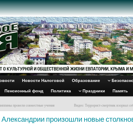
овости
Новости Налоговой
Образование
Безопасн
Пенсионный фонд
Политика
Праздники
Память
иппины провели совместные учения
Видео: Террорист-смертник взорвал се
В Александрии произошли новые столкно