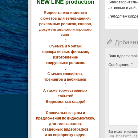
NEW LINE production
Благотворительн
активные и дей
Видеосъемка и монтаж
Репортаж корре
сюжетов для телевидения,
рекламных роликов, клипов,
документального и игрового
кино.
Добави

Съемка и монтаж
корпоративных фильмов,
Ваш адрес email
изготовление
«вирусных» роликов.
Сообщение:
*

Съемка концертов,
тренингов и вебинаров

А также торжественных
событий
Видеомонтаж свадеб

Специальные цены и
предложения по видеомонтажу,
для телеканалов,
свадебных видеографов
Вы можете исполь
и на оцифровку видео.
<a href="" ti