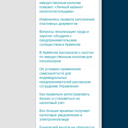
имущественным налогам
поможет «Личный кабинет
налогоплательщика»
Изменились правила заполнения
платежных документов
Вопросы легализации труда и
зарплат обсудили с
предпринимательским
сообществом в Армянске
В Армянске рассказали о льготах
по имущественным налогам для
пенсионеров
Об условиях применения
самозанятости для
индивидуальных
предпринимателей рассказали
сотрудники Управления
Как правильно регистрировать
бизнес и становиться на
налоговый учет
Все больше крымчан получают
налоговые уведомления в
электронном виде
Банковский кешбэк не облагается