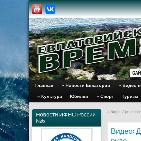
Главная
Новости Евпатории
Видео н
Культура
Юбилеи
Спорт
Туризм
«
Видео: Арт-новост
Новости ИФНС России
№6
Видео: Д
руде