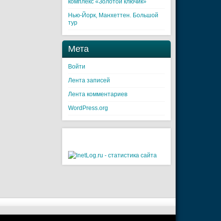
комплекс «Золотой ключик»
Нью-Йорк, Манхеттен. Большой
тур
Мета
Войти
Лента записей
Лента комментариев
WordPress.org