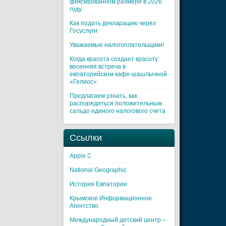
фиксированном размере в 2026
году
Как подать декларацию через
Госуслуги
Уважаемые налогоплательщики!
Когда красота создает красоту:
весенняя встреча в
евпаторийском кафе-шашлычной
«Гелиос»
Предлагаем узнать, как
распорядиться положительным
сальдо единого налогового счета
Ссылки
Apple 
National Geographic
История Евпатории
Крымское Информационное
Агентство
Международный детский центр –