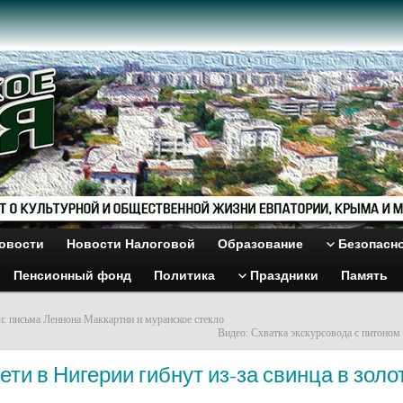
овости
Новости Налоговой
Образование
Безопасн
Пенсионный фонд
Политика
Праздники
Память
и: письма Леннона Маккартни и муранское стекло
Видео: Схватка экскурсовода с питоном 
ети в Нигерии гибнут из-за свинца в золо