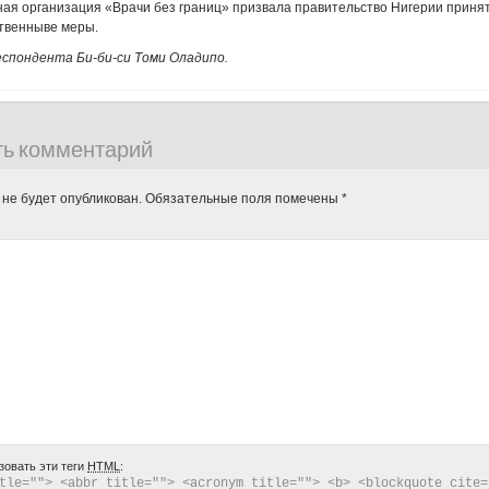
ая организация «Врачи без границ» призвала правительство Нигерии приня
ственныве меры.
спондента Би-би-си Томи Оладипо.
ть комментарий
 не будет опубликован.
Обязательные поля помечены
*
зовать эти теги
HTML
:
tle=""> <abbr title=""> <acronym title=""> <b> <blockquote cite="