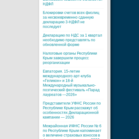
НДФЛ
Блокировки счетов всех физлиц
за несвоевременно сданную
декларацию 3-НДФЛ не
последует
Декларацию по НДС за 1 квартал
необходимо представлять по
обновленной форме
Налоговые органы Республики
Крым завершили процесс
реорганизации
Евпатория. 15-летие
международного арт-клуба
«Геликон» и 18-й
Международный музыкально-
поэтический фестиваль «Парад
лауреатов —2026»
Представители УФНС России по
Республике Крым расскажут об
особенностях Декларационной
кампании — 2026
Межрайонная ИФНС России № 6
по Республике Крым напоминает
о величине страховых взносов в