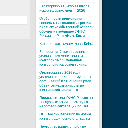
Евпаторийская Детская школа
искусств: выпускной — 2026
Особенности применения
специальных налоговых режимов
в сельскохозяйственной отрасли
обсудят на вебинаре УФНС
России по Республике Крым
Как оформить смену главы К(Ф)Х
Во время майских праздников
усиливается мониторинг и
контроль за применением
контрольно-кассовой техники
Организации с 2026 года
уплачивают налог на имущество
организаций в отношении ряда
объектов недвижимости по
кадастровой стоимости
Представители УФНС России по
Республике Крым расскажут о
налоговой декларации по НДС
ФНС России перешло на новые
криптографические стандарты
Проверить наличие льгот по