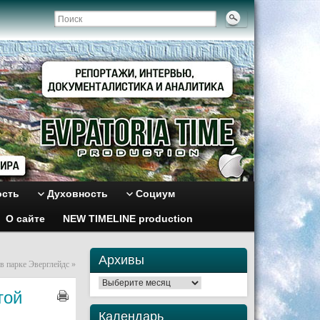
ость
Духовность
Социум
О сайте
NEW TIMELINE production
Архивы
в парке Эверглейдс
»
Архивы
той
Календарь