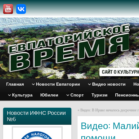
Главная
Новости Евпатории
Видео новости
Но
Культура
Юбилеи
Спорт
Туризм
Пенсионн
«
Видео: В Ираке началось досрочное 
Новости ИФНС России
№6
Видео: Мали
помощи