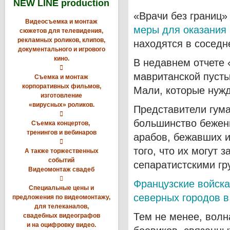
NEW LINE production
«Врачи без границ
Видеосъемка и монтаж
меры для оказания
сюжетов для телевидения,
рекламных роликов, клипов,
находятся в соседн
документального и игрового
кино.
В недавнем отчете «

мавританской пусты
Съемка и монтаж
корпоративных фильмов,
Мали, которые нужд
изготовление
«вирусных» роликов.
Представители гума

большинство бежен
Съемка концертов,
тренингов и вебинаров
арабов, бежавших и

того, что их могут 
А также торжественных
событий
сепаратистскими гр
Видеомонтаж свадеб

Французские войска
Специальные цены и
северных городов в
предложения по видеомонтажу,
для телеканалов,
Тем не менее, волн
свадебных видеографов
и на оцифровку видео.