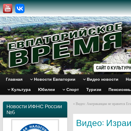
Главная
Новости Евпатории
Видео новости
Но
Культура
Юбилеи
Спорт
Туризм
Пенсионн
«
Видео: Американцам не нравится Ег
Новости ИФНС России
№6
Видео: Израи