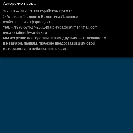
Авторские права
© 2010 — 2025 "Евпаторийское Время"
© Алексей Гладков и Валентина Лавренко
(собственная информация)
тел. +7(978)574-27-25. E-mail: evpatoriatime@mail.com ,
evpatoriatime@yandex.ru
Мы искренне благодарны нашим друзьям — телеканалам
и медиакомпаниям, любезно предоставившим свои
материалы для публикации на сайте.