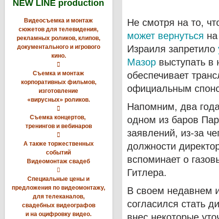
NEW LINE production
Видеосъемка и монтаж
Не смотря на то, ч
сюжетов для телевидения,
может вернуться
на
рекламных роликов, клипов,
документального и игрового
Израиля запретило
кино.
Мазор
выступать в 

Съемка и монтаж
обеспечивает транс
корпоративных фильмов,
официальным спонс
изготовление
«вирусных» роликов.
Напомним, два года

Съемка концертов,
одном из баров Пар
тренингов и вебинаров
заявлений, из-за ч

А также торжественных
должности директор
событий
вспоминает о газов
Видеомонтаж свадеб

Гитлера.
Специальные цены и
предложения по видеомонтажу,
В своем недавнем 
для телеканалов,
согласился стать д
свадебных видеографов
и на оцифровку видео.
внес некоторые уто