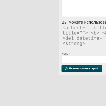
Вы можете использова
<a href="" titl
title=""> <b> <
<del datetime="
<strong> 
Имя:
*