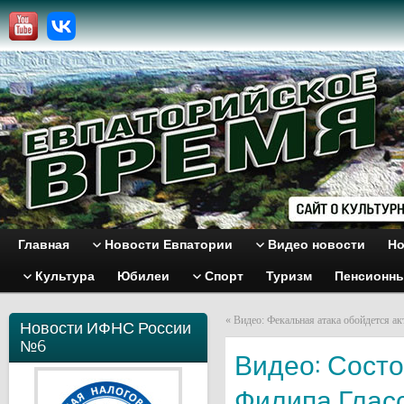
Главная
Новости Евпатории
Видео новости
Но
Культура
Юбилеи
Спорт
Туризм
Пенсионн
«
Видео: Фекальная атака обойдется ак
Новости ИФНС России
№6
Видео: Сост
Филипа Глас