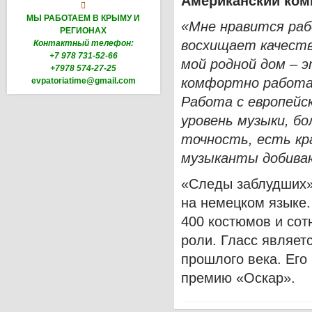
Американский ком

МЫ РАБОТАЕМ В КРЫМУ И
«Мне нравится раб
РЕГИОНАХ
восхищает качеств
Контактный телефон:
+7 978 731-52-66
мой родной дом – э
+7978 574-27-25
комфортно работа
evpatoriatime@gmail.com
Работа с европейс
уровень музыки, бо
точность, есть кр
музыканты добиваю
«Следы заблудших» 
на немецком языке
400 костюмов и сот
роли. Гласс являет
прошлого века. Его
премию «Оскар».