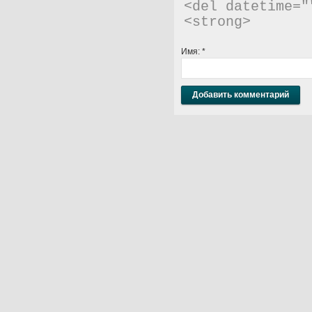
<del datetime="
<strong> 
Имя:
*