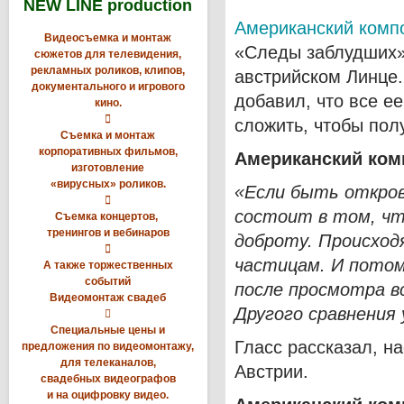
NEW LINE production
Американский комп
Видеосъемка и монтаж
«Следы заблудших»
сюжетов для телевидения,
рекламных роликов, клипов,
австрийском Линце. 
документального и игрового
добавил, что все е
кино.

сложить, чтобы пол
Съемка и монтаж
корпоративных фильмов,
Американский ком
изготовление
«вирусных» роликов.
«Если быть откро

состоит в том, чт
Съемка концертов,
тренингов и вебинаров
доброту. Происход

частицам. И потом
А также торжественных
событий
после просмотра в
Видеомонтаж свадеб
Другого сравнения 

Специальные цены и
Гласс рассказал, н
предложения по видеомонтажу,
для телеканалов,
Австрии.
свадебных видеографов
и на оцифровку видео.