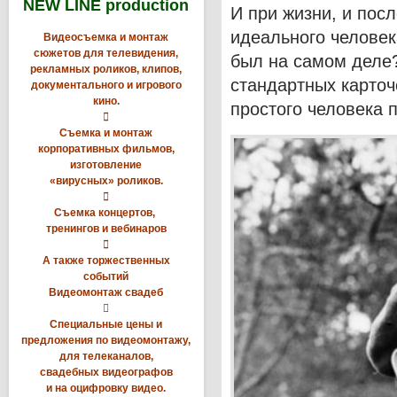
NEW LINE production
И при жизни, и пос
идеального человек
Видеосъемка и монтаж
сюжетов для телевидения,
был на самом деле
рекламных роликов, клипов,
стандартных карточ
документального и игрового
кино.
простого человека 

Съемка и монтаж
корпоративных фильмов,
изготовление
«вирусных» роликов.

Съемка концертов,
тренингов и вебинаров

А также торжественных
событий
Видеомонтаж свадеб

Специальные цены и
предложения по видеомонтажу,
для телеканалов,
свадебных видеографов
и на оцифровку видео.