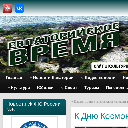
Главная
Новости Евпатории
Видео новости
Но
Культура
Юбилеи
Спорт
Туризм
Пенсионн
«
Видео: Борца с апартеидом наградят
Новости ИФНС России
№6
К Дню Космон