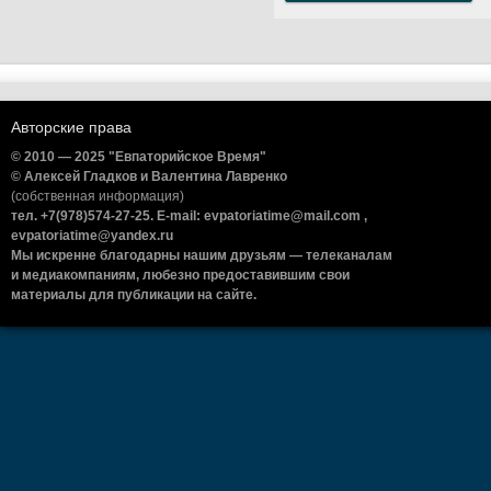
Авторские права
© 2010 — 2025 "Евпаторийское Время"
© Алексей Гладков и Валентина Лавренко
(собственная информация)
тел. +7(978)574-27-25. E-mail: evpatoriatime@mail.com ,
evpatoriatime@yandex.ru
Мы искренне благодарны нашим друзьям — телеканалам
и медиакомпаниям, любезно предоставившим свои
материалы для публикации на сайте.