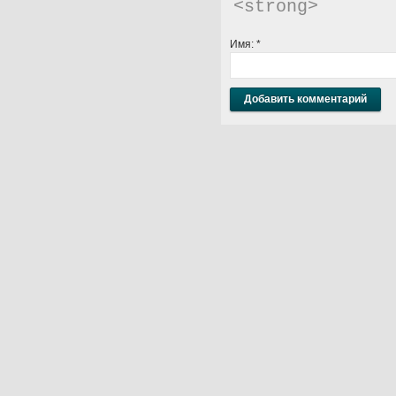
<strong> 
Имя:
*