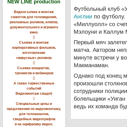
NEW LINE production
Футбольный клуб «
Видеосъемка и монтаж
Англии
по футболу.
сюжетов для телевидения,
рекламных роликов, клипов,
«Миллуолл» со счет
документального и игрового
Мэлоуни и Каллум 
кино.

Первый мяч залетел
Съемка и монтаж
корпоративных фильмов,
матча. Автором неп
изготовление
минуте встречи у в
«вирусных» роликов.

Макманаман.
Съемка концертов,
тренингов и вебинаров
Однако под конец 

произошли столкно
А также торжественных
событий
сотрудники полиции
Видеомонтаж свадеб
болельщики «Уиган 

Специальные цены и
ведь их команда бу
предложения по видеомонтажу,
для телеканалов,
свадебных видеографов
и на оцифровку видео.