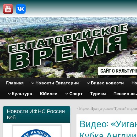
Главная
Новости Евпатории
Видео новости
Но
Культура
Юбилеи
Спорт
Туризм
Пенсионн
«
Видео: Иран угрожает Третьей миро
Новости ИФНС России
№6
Видео: «Уига
Кубка Англии