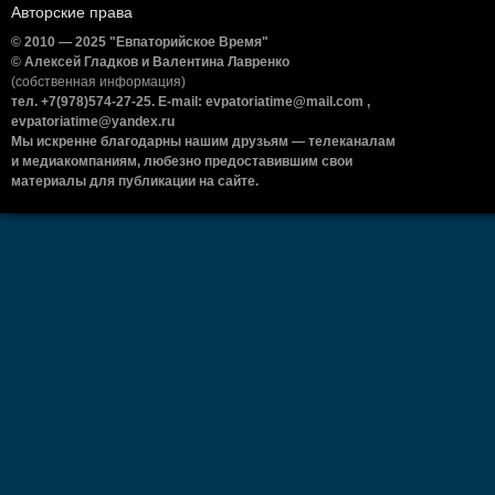
Авторские права
© 2010 — 2025 "Евпаторийское Время"
© Алексей Гладков и Валентина Лавренко
(собственная информация)
тел. +7(978)574-27-25. E-mail: evpatoriatime@mail.com ,
evpatoriatime@yandex.ru
Мы искренне благодарны нашим друзьям — телеканалам
и медиакомпаниям, любезно предоставившим свои
материалы для публикации на сайте.