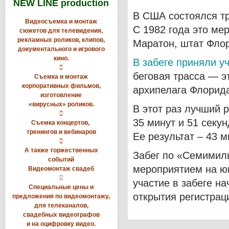
NEW LINE production
В США состоялся т
Видеосъемка и монтаж
С 1982 года это ме
сюжетов для телевидения,
рекламных роликов, клипов,
Маратон, штат Фло
документального и игрового
кино.
В забеге приняли у

беговая трасса — 
Съемка и монтаж
корпоративных фильмов,
архипелага Флорида
изготовление
«вирусных» роликов.
В этот раз лучший 

35 минут и 51 секу
Съемка концертов,
тренингов и вебинаров
Ее результат – 43 м

А также торжественных
Забег по «Семимил
событий
мероприятием на ю
Видеомонтаж свадеб

участие в забеге н
Специальные цены и
открытия регистрац
предложения по видеомонтажу,
для телеканалов,
свадебных видеографов
и на оцифровку видео.