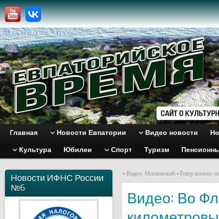
Главная
Новости Евпатории
Видео новости
Но
Культура
Юбилеи
Спорт
Туризм
Пенсионн
«
Видео: Московский «Театр кошек» сн
Новости ИФНС России
№6
Видео: Во Фл
километровы