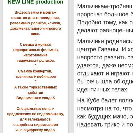
NEW LINE production
Мальчикам-тройняш
Видеосъемка и монтаж
пророчат большое б
сюжетов для телевидения,
Подобно тому, как о
рекламных роликов, клипов,
документального и игрового
делают равноценные
кино.

Мальчики родились 
Съемка и монтаж
центре Гаваны. И 
корпоративных фильмов,
изготовление
непросто развить с
«вирусных» роликов.
удается, даже несмо

Съемка концертов,
отдыхают и играют н
тренингов и вебинаров
бы речь шла об одн

А также торжественных
идентичных телах.
событий
Видеомонтаж свадеб
На Кубе балет явля

несмотря на то, чт
Специальные цены и
предложения по видеомонтажу,
как будущих мачо, 
для телеканалов,
надевать трико и по
свадебных видеографов
и на оцифровку видео.