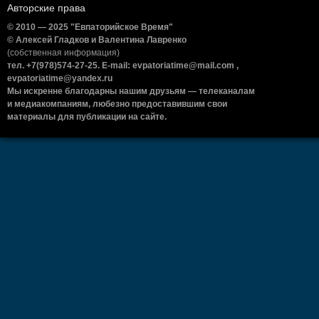
Авторские права
© 2010 — 2025 "Евпаторийское Время"
© Алексей Гладков и Валентина Лавренко
(собственная информация)
тел. +7(978)574-27-25. E-mail: evpatoriatime@mail.com ,
evpatoriatime@yandex.ru
Мы искренне благодарны нашим друзьям — телеканалам
и медиакомпаниям, любезно предоставившим свои
материалы для публикации на сайте.