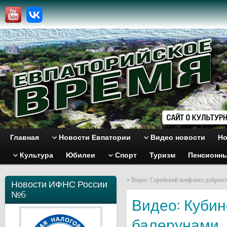
Главная
Новости Евпатории
Видео новости
Но
Культура
Юбилеи
Спорт
Туризм
Пенсионн
«
Видео: Сирийский конфликт добралс
Новости ИФНС России
№6
Видео: Кубин
балерунами