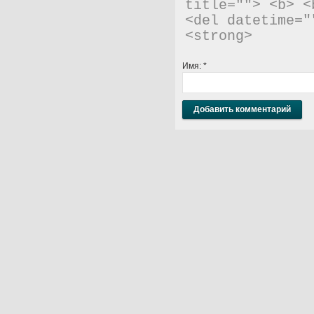
title=""> <b> <
<del datetime="
<strong> 
Имя:
*