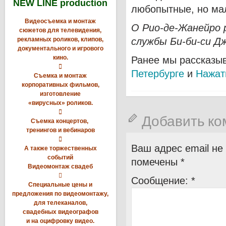
NEW LINE production
любопытные, но мал
Видеосъемка и монтаж
О Рио-де-Жанейро 
сюжетов для телевидения,
рекламных роликов, клипов,
службы Би-би-си Д
документального и игрового
кино.
Ранее мы рассказы

Петербурге
и
Нажат
Съемка и монтаж
корпоративных фильмов,
изготовление
«вирусных» роликов.

Добавить к
Съемка концертов,
тренингов и вебинаров

Ваш адрес email не
А также торжественных
событий
помечены
*
Видеомонтаж свадеб

Сообщение:
*
Специальные цены и
предложения по видеомонтажу,
для телеканалов,
свадебных видеографов
и на оцифровку видео.