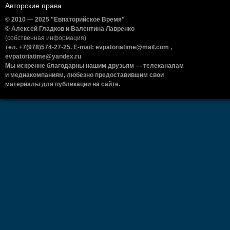
Авторские права
© 2010 — 2025 "Евпаторийское Время"
© Алексей Гладков и Валентина Лавренко
(собственная информация)
тел. +7(978)574-27-25. E-mail: evpatoriatime@mail.com ,
evpatoriatime@yandex.ru
Мы искренне благодарны нашим друзьям — телеканалам
и медиакомпаниям, любезно предоставившим свои
материалы для публикации на сайте.