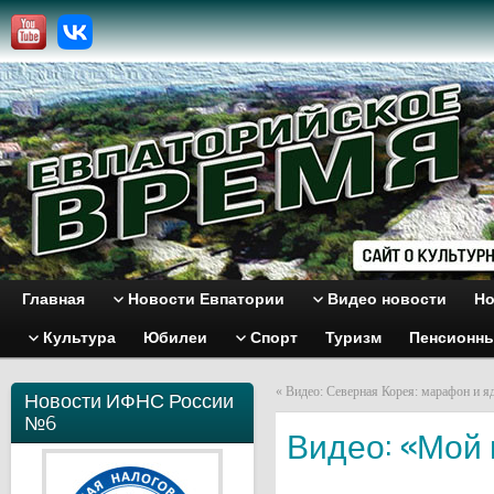
Главная
Новости Евпатории
Видео новости
Но
Культура
Юбилеи
Спорт
Туризм
Пенсионн
«
Видео: Северная Корея: марафон и я
Новости ИФНС России
№6
Видео: «Мой