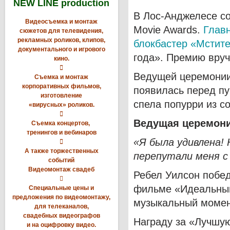
NEW LINE production
В Лос-Анджелесе с
Видеосъемка и монтаж
Movie Awards.
Глав
сюжетов для телевидения,
рекламных роликов, клипов,
блокбастер «Мстит
документального и игрового
года». Премию вруч
кино.

Ведущей церемонии
Съемка и монтаж
корпоративных фильмов,
появилась перед пу
изготовление
спела попурри из с
«вирусных» роликов.

Ведущая церемон
Съемка концертов,
тренингов и вебинаров
«Я была удивлена!

А также торжественных
перепутали меня с
событий
Видеомонтаж свадеб
Ребел Уилсон побед

фильме «Идеальный
Специальные цены и
предложения по видеомонтажу,
музыкальный момен
для телеканалов,
свадебных видеографов
Награду за «Лучшу
и на оцифровку видео.