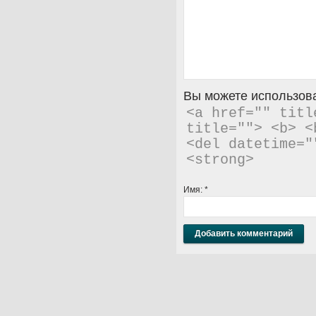
Вы можете использова
<a href="" titl
title=""> <b> <
<del datetime="
<strong> 
Имя:
*