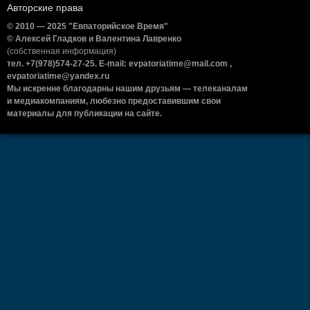
Авторские права
© 2010 — 2025 "Евпаторийское Время"
© Алексей Гладков и Валентина Лавренко
(собственная информация)
тел. +7(978)574-27-25. E-mail: evpatoriatime@mail.com ,
evpatoriatime@yandex.ru
Мы искренне благодарны нашим друзьям — телеканалам
и медиакомпаниям, любезно предоставившим свои
материалы для публикации на сайте.