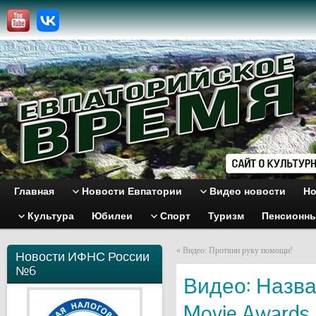
Главная
Новости Евпатории
Видео новости
Но
Культура
Юбилеи
Спорт
Туризм
Пенсионн
«
Видео: Протяни руку помощи!
Новости ИФНС России
№6
Видео: Назв
Movie Awards