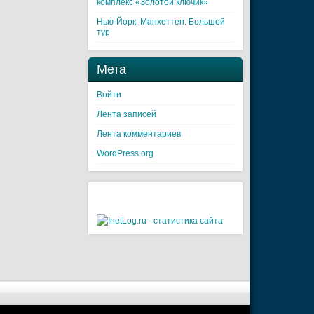
комплекс «Золотой ключик»
Нью-Йорк, Манхеттен. Большой
тур
Мета
Войти
Лента записей
Лента комментариев
WordPress.org