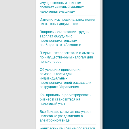
имущественным налогам
поможет «Личный кабинет
налогоплательщика»
Изменились правила заполнения
платежных документов
Вопросы легализации труда и
зарплат обсудили с
предпринимательским
сообществом в Армянске
В Армянске рассказали о льготах
по имущественным налогам для
пенсионеров
Об условиях применения
самозанятости для
индивидуальных
предпринимателей рассказали
сотрудники Управления
Как правильно регистрировать
бизнес и становиться на
налоговый учет
Все больше крымчан получают
налоговые уведомления в
электронном виде
Банковский кешбэк не облагается