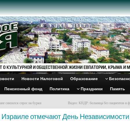
овости
Новости Налоговой
Образование
Безопасн
Пенсионный фонд
Политика
Праздники
Память
ане снизился спрос на бурки
Видео: КНДР: больница без пациентов и ф
В Израиле отмечают День Независимости