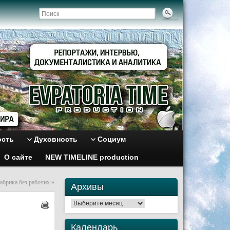
ость
Духовность
Социум
О сайте
NEW TIMELINE production
абрика без рабочих
»
Архивы
Архивы
Календарь