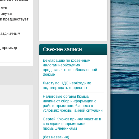
олен
 звучат
ти предшествует
праздничным
.
, премьер-
Свежие записи
Декларацию по косвенным
налогам необходимо
представлять по обновленной
форме
Льготу по НДС необходимо
подтверждать корректно
Налоговые органы Крыма
начинают сбор информации о
работе крымского бизнеса в
условиях чрезвычайной ситуации
Cергей Крюков принял участие в
совещании с крымскими
промышленниками
(без названия)