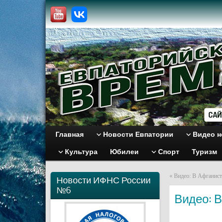
Главная
Новости Евпатории
Видео н
Культура
Юбилеи
Спорт
Туризм
«
Видео: В Афганист
Новости ИФНС России
№6
Видео: 