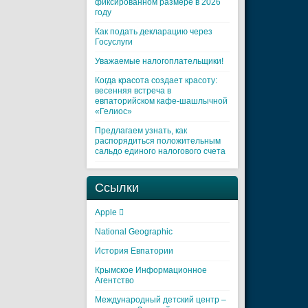
фиксированном размере в 2026
году
Как подать декларацию через
Госуслуги
Уважаемые налогоплательщики!
Когда красота создает красоту:
весенняя встреча в
евпаторийском кафе-шашлычной
«Гелиос»
Предлагаем узнать, как
распорядиться положительным
сальдо единого налогового счета
Ссылки
Apple 
National Geographic
История Евпатории
Крымское Информационное
Агентство
Международный детский центр –