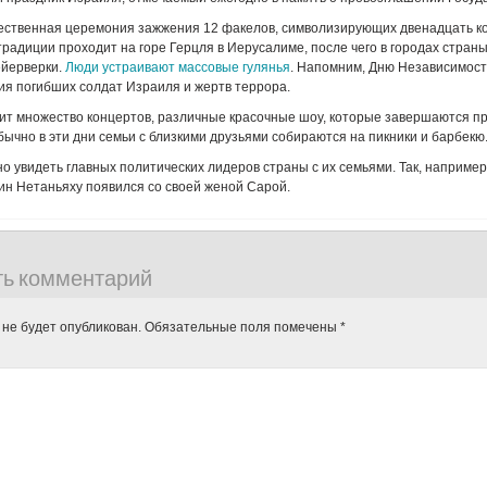
ественная церемония зажжения 12 факелов, символизирующих двенадцать к
традиции проходит на горе Герцля в Иерусалиме, после чего в городах страны
йерверки.
Люди устраивают массовые гулянья
. Напомним, Дню Независимос
я погибших солдат Израиля и жертв террора.
дит множество концертов, различные красочные шоу, которые завершаются 
ычно в эти дни семьи с близкими друзьями собираются на пикники и барбекю
но увидеть главных политических лидеров страны с их семьями. Так, например
н Нетаньяху появился со своей женой Сарой.
ть комментарий
 не будет опубликован.
Обязательные поля помечены
*