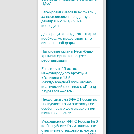
НДФЛ
Блокировки счетов всех физлиц
за несвоевременно сданную
декларацию 3-НДФЛ не
последует
Декларацию по НДС за 1 квартал
необходимо представлять по
обновленной форме
Налоговые органы Республики
Крым завершили процесс
реорганизации
Евпатория. 15-летие
международного арт-клуба
«Геликон» и 18-й
Международный музыкально-
поэтический фестиваль «Парад
лауреатов —2026»
Представители УФНС России по
Республике Крым расскажут об
особенностях Декларационной
кампании — 2026
Межрайонная ИФНС России № 6
по Республике Крым напоминает
о величине страховых взносов в