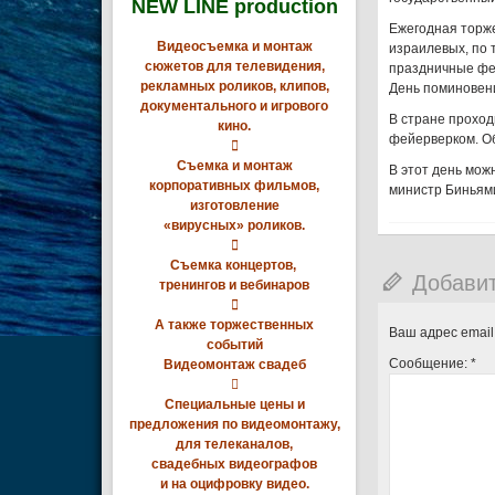
NEW LINE production
Ежегодная торж
Видеосъемка и монтаж
израилевых, по 
сюжетов для телевидения,
праздничные фе
рекламных роликов, клипов,
День поминовени
документального и игрового
В стране прохо
кино.
фейерверком. Об

Съемка и монтаж
В этот день мож
корпоративных фильмов,
министр Биньями
изготовление
«вирусных» роликов.

Съемка концертов,
Добави
тренингов и вебинаров

А также торжественных
Ваш адрес email
событий
Сообщение:
*
Видеомонтаж свадеб

Специальные цены и
предложения по видеомонтажу,
для телеканалов,
свадебных видеографов
и на оцифровку видео.