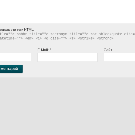
зовать эти теги
HTML
:
tle=""> <abbr title=""> <acronym title=""> <b> <blockquote cite="
atetime=""> <em> <i> <q cite=""> <s> <strike> <strong> 
E-Mail:
*
Сайт: