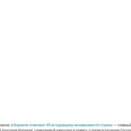
апреля,
в Израиле отмечают 65-ю годовщину независимости страны
— главны
 праздник Израиля, отмечаемый ежегодно в память о провозглашении Госуд