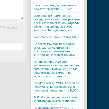
Евпаторийская Детская школа
искусств: выпускной — 2026
Особенности применения
специальных налоговых режимов
в сельскохозяйственной отрасли
обсудят на вебинаре УФНС
"> <cite> 
России по Республике Крым
Как оформить смену главы К(Ф)Х
Во время майских праздников
усиливается мониторинг и
контроль за применением
контрольно-кассовой техники
Организации с 2026 года
уплачивают налог на имущество
организаций в отношении ряда
объектов недвижимости по
кадастровой стоимости
Представители УФНС России по
Республике Крым расскажут о
налоговой декларации по НДС
ФНС России перешло на новые
криптографические стандарты
Проверить наличие льгот по