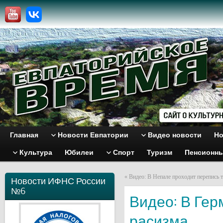
Главная
Новости Евпатории
Видео новости
Но
Культура
Юбилеи
Спорт
Туризм
Пенсионн
«
Видео: В Непале проходит перепись 
Новости ИФНС России
№6
Видео: В Ге
расизма