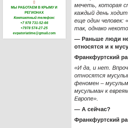

мечеть, которая с
МЫ РАБОТАЕМ В КРЫМУ И
каждый день ходит
РЕГИОНАХ
Контактный телефон:
еще один человек: 
+7 978 731-52-66
так, однако некот
+7978 574-27-25
evpatoriatime@gmail.com
— Раньше люди не
относятся и к му
Франкфуртский р
«И да, и нет. Впро
относятся мусульм
феномен – мусульм
мусульман к еврея
Европе».
— А сейчас?
Франкфуртский р