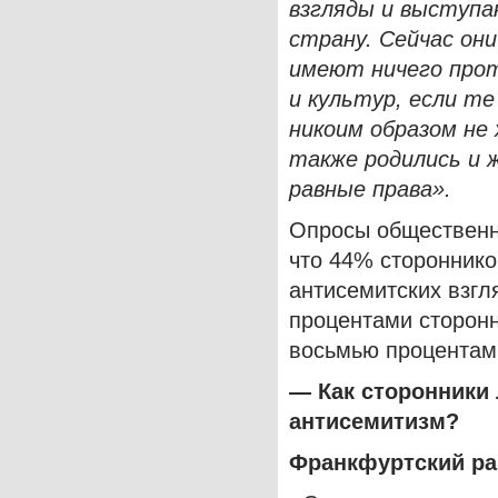
взгляды и выступа
страну. Сейчас он
имеют ничего прот
и культур, если те
никоим образом не
также родились и 
равные права».
Опросы общественн
что 44% сторонник
антисемитских взгл
процентами сторонн
восьмью процентами
— Как сторонники
антисемитизм?
Франкфуртский р