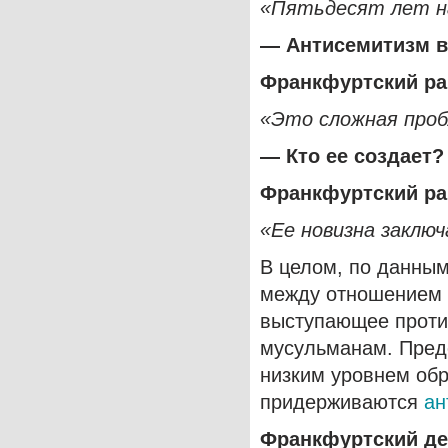
«Пятьдесят лет на
— Антисемитизм в
Франкфуртский р
«Это сложная проб
— Кто ее создает?
Франкфуртский р
«Ее новизна заклю
В целом, по данным
между отношением 
выступающее против
мусульманам. Предс
низким уровнем об
придерживаются
ан
Франкфуртский де