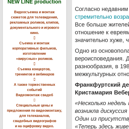
NEW LINE production
Согласно недавним
Видеосъемка и монтаж
стремительно возра
сюжетов для телевидения,
рекламных роликов, клипов,
Все больше жителе
документального и игрового
отношение к евреям
кино.

значительно хуже, ч
Съемка и монтаж
корпоративных фильмов,
Одно из основопола
изготовление
вероисповедания. Д
«вирусных» роликов.

разнообразия, в 19
Съемка концертов,
межкультурных отн
тренингов и вебинаров

Франкфуртский де
А также торжественных
событий
Кристамария Вебе
Видеомонтаж свадеб

«Несколько недель 
Специальные цены и
возникла дискусси
предложения по видеомонтажу,
для телеканалов,
Один из присутств
свадебных видеографов
«Теперь здесь жив
и на оцифровку видео.