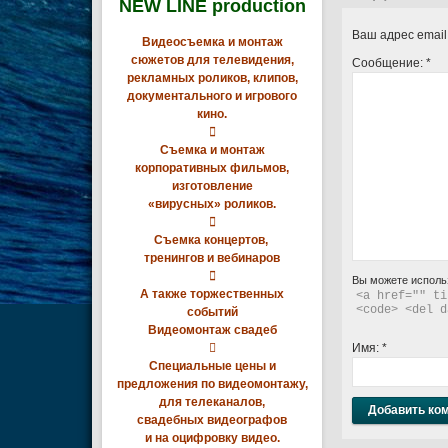
NEW LINE production
Ваш адрес email
Видеосъемка и монтаж
сюжетов для телевидения,
Сообщение:
*
рекламных роликов, клипов,
документального и игрового
кино.

Съемка и монтаж
корпоративных фильмов,
изготовление
«вирусных» роликов.

Съемка концертов,
тренингов и вебинаров

Вы можете исполь
А также торжественных
<a href="" ti
<code> <del d
событий
Видеомонтаж свадеб

Имя:
*
Специальные цены и
предложения по видеомонтажу,
для телеканалов,
свадебных видеографов
и на оцифровку видео.