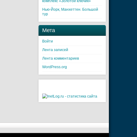
комплекс «Золотой ключик»
Нью-Йорк, Манхеттен. Большой
тур
Мета
Войти
Лента записей
Лента комментариев
WordPress.org