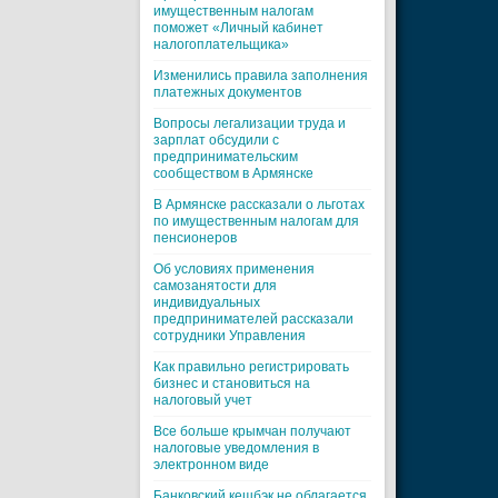
имущественным налогам
поможет «Личный кабинет
налогоплательщика»
Изменились правила заполнения
платежных документов
Вопросы легализации труда и
зарплат обсудили с
предпринимательским
сообществом в Армянске
В Армянске рассказали о льготах
по имущественным налогам для
пенсионеров
Об условиях применения
самозанятости для
индивидуальных
предпринимателей рассказали
сотрудники Управления
Как правильно регистрировать
бизнес и становиться на
налоговый учет
Все больше крымчан получают
налоговые уведомления в
электронном виде
Банковский кешбэк не облагается