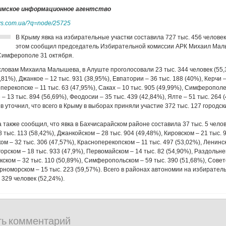
рымское информационное агентство
ews.com.ua/?q=node/25725
В Крыму явка на избирательные участки составила 727 тыс. 456 человек
этом сообщил председатель Избирательной комиссии АРК Михаил Мал
Симферополе 31 октября.
 словам Михаила Малышева, в Алуште проголосовали 23 тыс. 344 человек (55
7,81%), Джанкое – 12 тыс. 931 (38,95%), Евпатории – 36 тыс. 188 (40%), Керчи –
перекопске – 11 тыс. 63 (47,95%), Саках – 10 тыс. 905 (49,99%), Симферополе
 – 13 тыс. 894 (56,69%), Феодосии – 35 тыс. 439 (42,84%), Ялте – 51 тыс. 264 
уточнил, что всего в Крыму в выборах приняли участие 372 тыс. 127 городс
 также сообщил, что явка в Бахчисарайском районе составила 37 тыс. 5 челов
 тыс. 113 (58,42%), Джанкойском – 28 тыс. 904 (49,48%), Кировском – 21 тыс. 
м – 32 тыс. 306 (47,57%), Красноперекопском – 11 тыс. 497 (53,02%), Ленинск
орском – 18 тыс. 933 (47,9%), Первомайском – 14 тыс. 82 (54,90%), Раздольне
кском – 32 тыс. 110 (50,89%), Симферопольском – 59 тыс. 390 (51,68%), Совет
ерноморском – 15 тыс. 223 (59,57%). Всего в районах автономии на избирател
 329 человек (52,24%).
ть комментарий