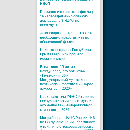
НДФЛ
Блокировки счетов всех физлиц
за несвоевременно сданную
декларацию 3-НДФЛ не
последует
Декларацию по НДС за 1 квартал
необходимо представлять по
обновленной форме
Налоговые органы Республики
Крым завершили процесс
реорганизации
Евпатория. 15-летие
международного арт-клуба
«Геликон» и 18-й
Международный музыкально-
поэтический фестиваль «Парад
лауреатов —2026»
Представители УФНС России по
Республике Крым расскажут об
особенностях Декларационной
кампании — 2026
Межрайонная ИФНС России № 6
по Республике Крым напоминает
о величине страховых взносов в