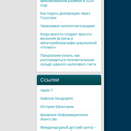
фиксированном размере в 2026
году
Как подать декларацию через
Госуслуги
Уважаемые налогоплательщики!
Когда красота создает красоту:
весенняя встреча в
евпаторийском кафе-шашлычной
«Гелиос»
Предлагаем узнать, как
распорядиться положительным
сальдо единого налогового счета
Ссылки
Apple 
National Geographic
История Евпатории
Крымское Информационное
Агентство
Международный детский центр –