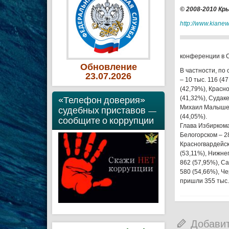
© 2008-2010 К
http://www.kian
конференции в 
Обновление
В частности, по
23
.07
.2026
– 10 тыс. 116 (4
(42,79%), Красно
«Телефон доверия»
(41,32%), Судаке
Михаил Малышев 
судебных приставов —
(44,05%).
сообщите о коррупции
Глава Избиркома
Белогорском – 28
Красногвардейско
(53,11%), Нижнег
862 (57,95%), Са
580 (54,66%), Ч
пришли 355 тыс.
Добави