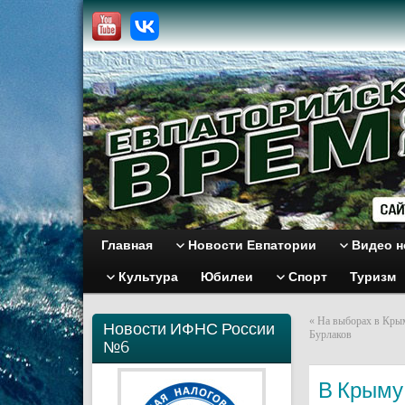
Главная
Новости Евпатории
Видео н
Культура
Юбилеи
Спорт
Туризм
«
На выборах в Крым
Новости ИФНС России
Бурлаков
№6
В Крыму