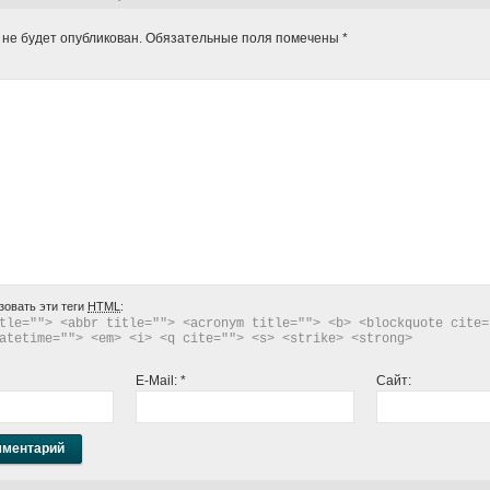
 не будет опубликован.
Обязательные поля помечены
*
зовать эти теги
HTML
:
tle=""> <abbr title=""> <acronym title=""> <b> <blockquote cite="
atetime=""> <em> <i> <q cite=""> <s> <strike> <strong> 
E-Mail:
*
Сайт: