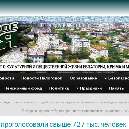
овости
Новости Налоговой
Образование
Безопасн
Пенсионный фонд
Политика
Праздники
Память
у будет присутствовать от 5 до 15 тысяч наблюдателей, в том числе от международных 
Выборы в парламент Крыма прошли без существенных нарушений, – зав
 проголосовали свыше 727 тыс. человек