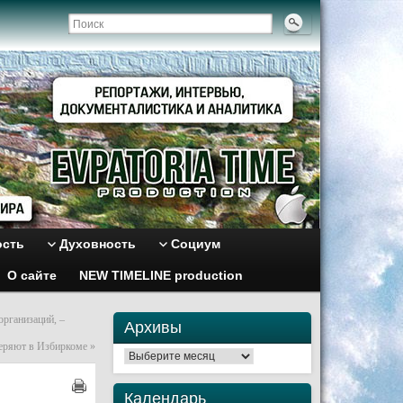
ость
Духовность
Социум
О сайте
NEW TIMELINE production
организаций, –
Архивы
еряют в Избиркоме
»
Архивы
Календарь