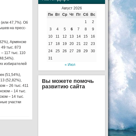
Август 2026
Пн
Вт
Ср
Чт
Пт
Сб
Вс
1
2
 (или 47,7%). Об
ышев на пресс-
3
4
5
6
7
8
9
10
11
12
13
14
15
16
,32%), Армянске
17
18
19
20
21
22
23
 49 тыс. 873
24
25
26
27
28
29
30
 – 117 тыс. 110
(48,54%).
31
ких избирателей
« Июл
ек (51,54%),
913 (52,82%),
Вы можете помочь
ом – 26 тыс. 411
развитию сайта
нском – 14 тыс.
ском – 14 тыс.
ьные участки