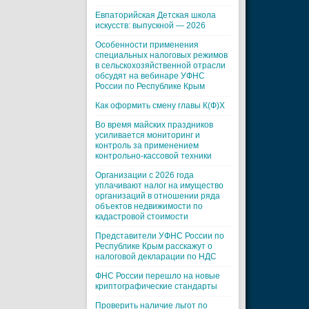
Евпаторийская Детская школа
искусств: выпускной — 2026
Особенности применения
специальных налоговых режимов
в сельскохозяйственной отрасли
обсудят на вебинаре УФНС
России по Республике Крым
Как оформить смену главы К(Ф)Х
Во время майских праздников
усиливается мониторинг и
контроль за применением
контрольно-кассовой техники
Организации с 2026 года
уплачивают налог на имущество
организаций в отношении ряда
объектов недвижимости по
кадастровой стоимости
Представители УФНС России по
Республике Крым расскажут о
налоговой декларации по НДС
ФНС России перешло на новые
криптографические стандарты
Проверить наличие льгот по