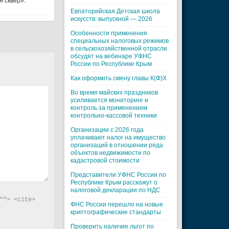
 сквер».
Евпаторийская Детская школа
искусств: выпускной — 2026
Особенности применения
специальных налоговых режимов
в сельскохозяйственной отрасли
обсудят на вебинаре УФНС
России по Республике Крым
Как оформить смену главы К(Ф)Х
Во время майских праздников
усиливается мониторинг и
контроль за применением
контрольно-кассовой техники
Организации с 2026 года
уплачивают налог на имущество
организаций в отношении ряда
объектов недвижимости по
кадастровой стоимости
Представители УФНС России по
Республике Крым расскажут о
налоговой декларации по НДС
"> <cite> 
ФНС России перешло на новые
криптографические стандарты
Проверить наличие льгот по