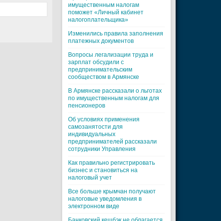
имущественным налогам
поможет «Личный кабинет
налогоплательщика»
Изменились правила заполнения
платежных документов
Вопросы легализации труда и
зарплат обсудили с
предпринимательским
сообществом в Армянске
В Армянске рассказали о льготах
по имущественным налогам для
пенсионеров
Об условиях применения
самозанятости для
индивидуальных
предпринимателей рассказали
сотрудники Управления
Как правильно регистрировать
бизнес и становиться на
налоговый учет
Все больше крымчан получают
налоговые уведомления в
электронном виде
Банковский кешбэк не облагается