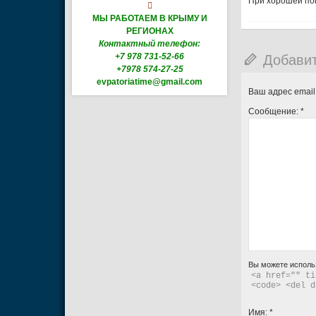
При хорошей пог

МЫ РАБОТАЕМ В КРЫМУ И
РЕГИОНАХ
Контактный телефон:
Добави
+7 978 731-52-66
+7978 574-27-25
evpatoriatime@gmail.com
Ваш адрес email
Сообщение:
*
Вы можете исполь
<a href="" ti
<code> <del d
Имя:
*