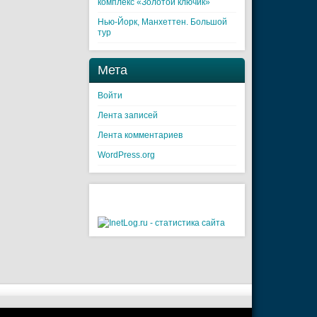
комплекс «Золотой ключик»
Нью-Йорк, Манхеттен. Большой
тур
Мета
Войти
Лента записей
Лента комментариев
WordPress.org