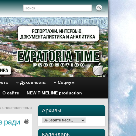
ость
Духовность
Социум
О сайте
NEW TIMELINE production
к в свои поклоницы
»
Архивы
е ради
Архивы
Календарь