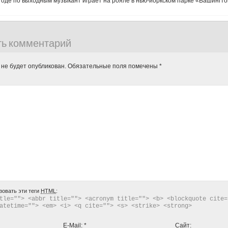
оде по выходным музыкант играет на рояле в нью-йоркском парке «Вашингтон
ть комментарий
 не будет опубликован.
Обязательные поля помечены
*
зовать эти теги
HTML
:
tle=""> <abbr title=""> <acronym title=""> <b> <blockquote cite="
atetime=""> <em> <i> <q cite=""> <s> <strike> <strong> 
E-Mail:
*
Сайт: