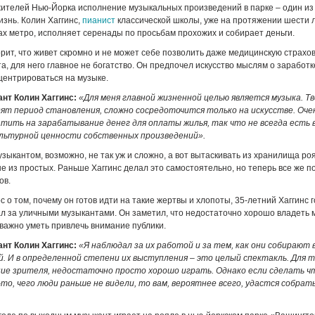
ителей Нью-Йорка исполнение музыкальных произведений в парке – один из
изнь. Колин Хаггинс,
пианист
классической школы, уже на протяжении шести л
ах метро, исполняет серенады по просьбам прохожих и собирает деньги.
орит, что живет скромно и не может себе позволить даже медицинскую страхов
а, для него главное не богатство. Он предпочел искусство мыслям о заработк
центрироваться на музыке.
нт Колин Хаггинс:
«Для меня главной жизненной целью является музыка. Тв
ят период становления, сложно сосредоточится только на искусстве. Очен
тить на зарабатывание денег для оплаты жилья, так что не всегда есть 
ультурной ценности собственных произведений».
зыкантом, возможно, не так уж и сложно, а вот вытаскивать из хранилища роя
 не из простых. Раньше Хаггинс делал это самостоятельно, но теперь все же п
ов.
с о том, почему он готов идти на такие жертвы и хлопоты, 35-летний Хаггинс г
л за уличными музыкантами. Он заметил, что недостаточно хорошо владеть
важно уметь привлечь внимание публики.
нт Колин Хаггинс:
«Я наблюдал за их работой и за тем, как они собирают 
. И в определенной степени их выступления – это целый спектакль. Для 
ние зрителя, недостаточно просто хорошо играть. Однако если сделать ч
то, чего люди раньше не видели, то вам, вероятнее всего, удастся собрат