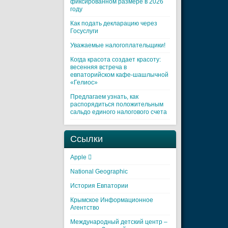
фиксированном размере в 2026
году
Как подать декларацию через
Госуслуги
Уважаемые налогоплательщики!
Когда красота создает красоту:
весенняя встреча в
евпаторийском кафе-шашлычной
«Гелиос»
Предлагаем узнать, как
распорядиться положительным
сальдо единого налогового счета
Ссылки
Apple 
National Geographic
История Евпатории
Крымское Информационное
Агентство
Международный детский центр –