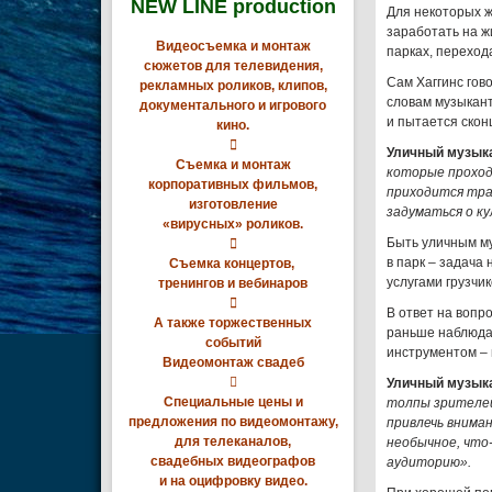
NEW LINE production
Для некоторых ж
заработать на ж
Видеосъемка и монтаж
парках, переход
сюжетов для телевидения,
Сам Хаггинс гов
рекламных роликов, клипов,
словам музыкант
документального и игрового
и пытается скон
кино.

Уличный музыка
Съемка и монтаж
которые проход
корпоративных фильмов,
приходится тра
изготовление
задуматься о к
«вирусных» роликов.
Быть уличным му

в парк – задача
Съемка концертов,
услугами грузчик
тренингов и вебинаров

В ответ на вопро
А также торжественных
раньше наблюда
событий
инструментом – 
Видеомонтаж свадеб

Уличный музыка
Специальные цены и
толпы зрителей
предложения по видеомонтажу,
привлечь внима
для телеканалов,
необычное, что-
свадебных видеографов
аудиторию».
и на оцифровку видео.