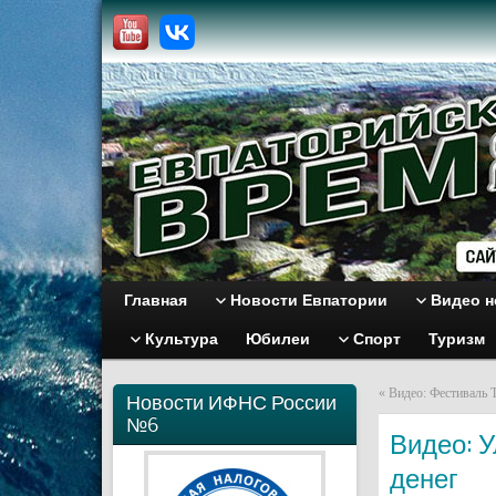
Главная
Новости Евпатории
Видео н
Культура
Юбилеи
Спорт
Туризм
«
Видео: Фестиваль 
Новости ИФНС России
№6
Видео: У
денег