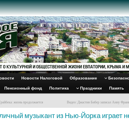
овости
Новости Налоговой
Образование
Безопасн
Пенсионный фонд
Политика
Праздники
Память
Трайбека: жизнь продолжается
Видео: Джастин Бибер записал Анну Фран
личный музыкант из Нью-Йорка играет н