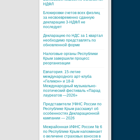
НДФЛ
Блокировки счетов всех физлиц
за несвоевременно сданную
декларацию 3-НДФЛ не
последует
Декларацию по НДС за 1 квартал
необходимо представлять по
обновленной форме
Налоговые органы Республики
Крым завершили процесс
реорганизации
Евпатория. 15-летие
международного арт-клуба
«Геликон» и 18-й
Международный музыкально-
поэтический фестиваль «Парад
лауреатов —2026»
Представители УФНС России по
Республике Крым расскажут об
особенностях Декларационной
кампании — 2026
Межрайонная ИФНС России № 6
по Республике Крым напоминает
о величине страховых взносов в