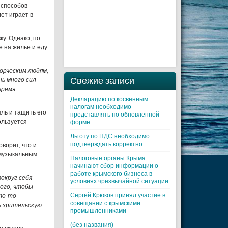
 способов
ет играет в
ку. Однако, по
е на жилье и еду
орческим людям,
Свежие записи
ь много сил
время
Декларацию по косвенным
налогам необходимо
ль и тащить его
представлять по обновленной
ользуется
форме
Льготу по НДС необходимо
подтверждать корректно
оворит, что и
 музыкальным
Налоговые органы Крыма
начинают сбор информации о
работе крымского бизнеса в
вокруг себя
условиях чрезвычайной ситуации
того, чтобы
Cергей Крюков принял участие в
то-то
совещании с крымскими
ь зрительскую
промышленниками
(без названия)