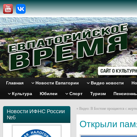
Главная
Новости Евпатории
Видео новости
Но
Культура
Юбилеи
Спорт
Туризм
Пенсионн
«
Видео: В Бостоне прощаются с жертв
Новости ИФНС России
№6
Открыли пам