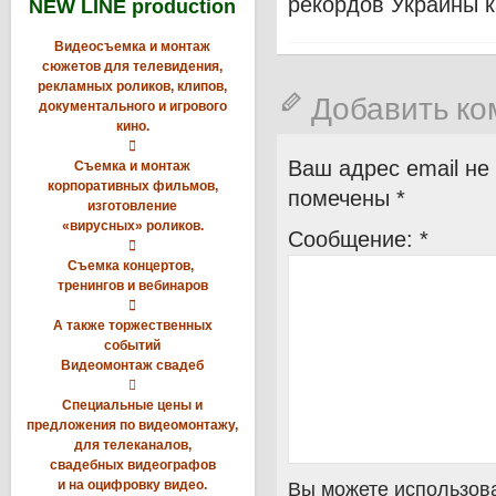
рекордов Украины к
NEW LINE production
Видеосъемка и монтаж
сюжетов для телевидения,
рекламных роликов, клипов,
Добавить к
документального и игрового
кино.

Ваш адрес email не
Съемка и монтаж
корпоративных фильмов,
помечены
*
изготовление
«вирусных» роликов.
Сообщение:
*

Съемка концертов,
тренингов и вебинаров

А также торжественных
событий
Видеомонтаж свадеб

Специальные цены и
предложения по видеомонтажу,
для телеканалов,
свадебных видеографов
и на оцифровку видео.
Вы можете использова