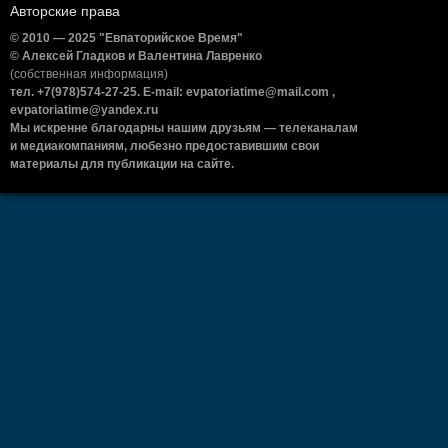
Авторские права
© 2010 — 2025 "Евпаторийское Время"
© Алексей Гладков и Валентина Лавренко
(собственная информация)
тел. +7(978)574-27-25. E-mail: evpatoriatime@mail.com ,
evpatoriatime@yandex.ru
Мы искренне благодарны нашим друзьям — телеканалам
и медиакомпаниям, любезно предоставившим свои
материалы для публикации на сайте.