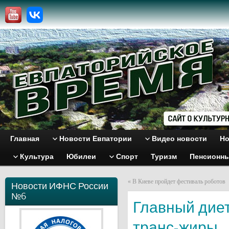
Главная
Новости Евпатории
Видео новости
Но
Культура
Юбилеи
Спорт
Туризм
Пенсионн
«
В Киеве пройдет фестиваль роботов
Новости ИФНС России
№6
Главный диет
транс-жиры