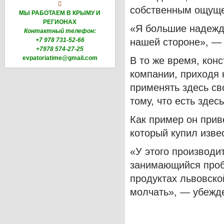

собственным ощуще
МЫ РАБОТАЕМ В КРЫМУ И
РЕГИОНАХ
«Я большие надежды
Контактный телефон:
+7 978 731-52-66
нашей стороне», — 
+7978 574-27-25
evpatoriatime@gmail.com
В то же время, кон
компании, приходя 
применять здесь св
тому, что есть здесь
Как пример он прив
который купил изве
«У этого производи
занимающийся проб
продуктах львовско
молчать», — убежд