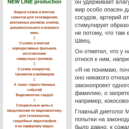
он удерживает влаг
NEW LINE production
жир особо опасен д
Видеосъемка и монтаж
сосудов, артерий а
сюжетов для телевидения,
рекламных роликов, клипов,
стимулирует образо
документального и игрового
не потому, что там 
кино.

Швец.
Съемка и монтаж
корпоративных фильмов,
Он отметил, что у 
изготовление
относя к ним, напр
«вирусных» роликов.

«Я не понимаю, поч
Съемка концертов,
тренингов и вебинаров
оно никакого отнош

законопроект одног
А также торжественных
событий
фамилию, о запрете
Видеомонтаж свадеб
например, кокосово

Специальные цены и
Главный диетолог М
предложения по видеомонтажу,
для телеканалов,
попытки на законод
свадебных видеографов
было давно, к сожа
и на оцифровку видео.