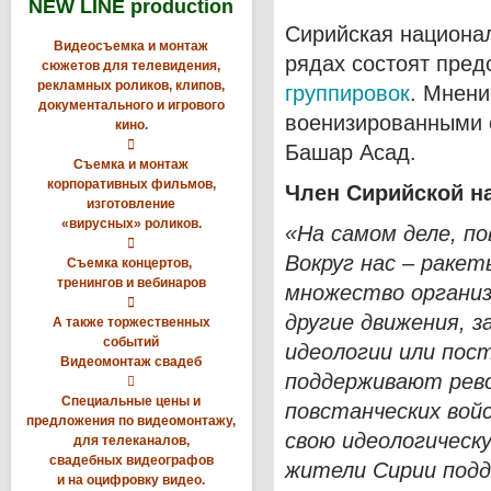
NEW LINE production
Сирийская национал
Видеосъемка и монтаж
рядах состоят пре
сюжетов для телевидения,
рекламных роликов, клипов,
группировок
. Мнени
документального и игрового
военизированными 
кино.

Башар Асад.
Съемка и монтаж
корпоративных фильмов,
Член Сирийской н
изготовление
«вирусных» роликов.
«На самом деле, п

Вокруг нас – ракет
Съемка концертов,
тренингов и вебинаров
множество организ

другие движения, 
А также торжественных
событий
идеологии или пос
Видеомонтаж свадеб
поддерживают рево

Специальные цены и
повстанческих вой
предложения по видеомонтажу,
свою идеологическ
для телеканалов,
свадебных видеографов
жители Сирии подд
и на оцифровку видео.