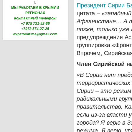

Президент Сирии Б
МЫ РАБОТАЕМ В КРЫМУ И
цитата – «
западный
РЕГИОНАХ
Контактный телефон:
Афганистане… А т
+7 978 731-52-66
позже, только уже
+7978 574-27-25
evpatoriatime@gmail.com
предупреждения Аса
группировка «Фронт
Впрочем, Сирийская
Член Сирийской н
«В Сирии нет пред
террористических 
Сирии – это режим
радикальными груп
правительство. Ка
если из-за власти
города? Я верю в З
режима. Я верю, ч