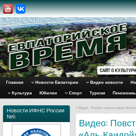
Главная
Новости Евпатории
Видео новости
Но
Культура
Юбилеи
Спорт
Туризм
Пенсионн
«
Видео: «Forbes» назвал самых богат
Новости ИФНС России
№6
Видео: Повст
«Аль-Каидой