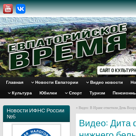
Главная
Новости Евпатории
Видео новости
Но
Культура
Юбилеи
Спорт
Туризм
Пенсионн
«
Видео: В Иране отметили День Воор
Новости ИФНС России
№6
Видео: Дита 
нижнего бел