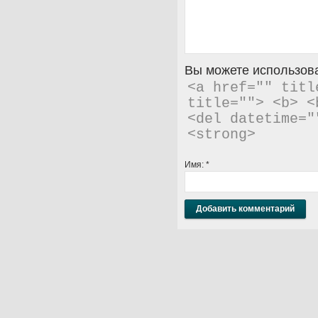
Вы можете использова
<a href="" titl
title=""> <b> <
<del datetime="
<strong> 
Имя:
*