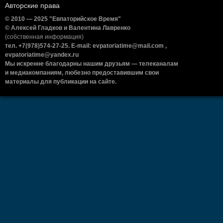
Авторские права
© 2010 — 2025 "Евпаторийское Время"
© Алексей Гладков и Валентина Лавренко
(собственная информация)
тел. +7(978)574-27-25. E-mail: evpatoriatime@mail.com ,
evpatoriatime@yandex.ru
Мы искренне благодарны нашим друзьям — телеканалам
и медиакомпаниям, любезно предоставившим свои
материалы для публикации на сайте.