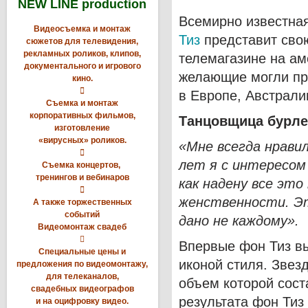
NEW LINE production
Всемирно известна
Видеосъемка и монтаж
Тиз
представит свою
сюжетов для телевидения,
рекламных роликов, клипов,
телемагазине на ам
документального и игрового
желающие могли пр
кино.

в Европе, Австрали
Съемка и монтаж
корпоративных фильмов,
Танцовщица бурле
изготовление
«вирусных» роликов.
«Мне всегда нравил

лет я с интересом
Съемка концертов,
тренингов и вебинаров
как надену все это

женственности. Эт
А также торжественных
событий
дано не каждому».
Видеомонтаж свадеб

Впервые фон Тиз вы
Специальные цены и
иконой стиля. Звез
предложения по видеомонтажу,
для телеканалов,
объем которой соста
свадебных видеографов
результата фон Тиз
и на оцифровку видео.