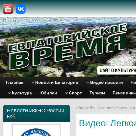
Главная
Новости Евпатории
Видео новости
Но
Культура
Юбилеи
Спорт
Туризм
Пенсионн
«
Видео: Что объединяет «Золушку» и
Новости ИФНС России
№6
Видео: Легко