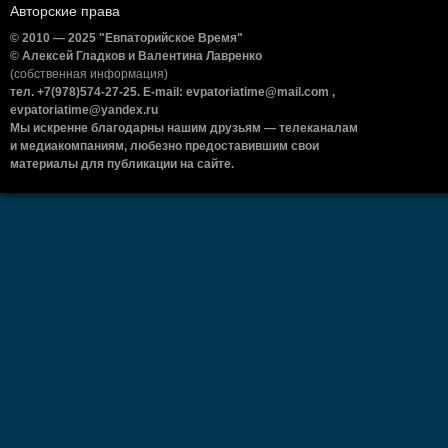
Авторские права
© 2010 — 2025 "Евпаторийское Время"
© Алексей Гладков и Валентина Лавренко
(собственная информация)
тел. +7(978)574-27-25. E-mail: evpatoriatime@mail.com ,
evpatoriatime@yandex.ru
Мы искренне благодарны нашим друзьям — телеканалам
и медиакомпаниям, любезно предоставившим свои
материалы для публикации на сайте.