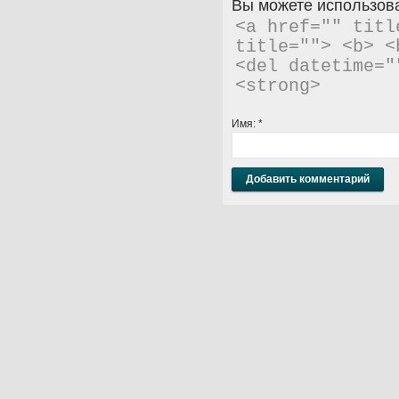
Вы можете использова
<a href="" titl
title=""> <b> <
<del datetime="
<strong> 
Имя:
*