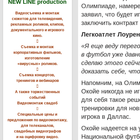
NEW LINE production
Олимпиаде, намере
Видеосъемка и монтаж
заявил, что будет и
сюжетов для телевидения,
заключить контракт
рекламных роликов, клипов,
документального и игрового
Легкоатлет Лоурен
кино.

«Я еще веду перего
Съемка и монтаж
корпоративных фильмов,
в футбол уже давно
изготовление
сделаю этого сейча
«вирусных» роликов.

доказать себе, чт
Съемка концертов,
тренингов и вебинаров
Напомним, на Олим

Окойе никогда не и
А также торжественных
событий
для себя такое реш
Видеомонтаж свадеб
тренировки для нов

Специальные цены и
игрока в Даллас.
предложения по видеомонтажу,
для телеканалов,
Окойе надеется на у
свадебных видеографов
Национальной футбо
и на оцифровку видео.