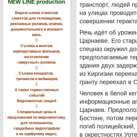
NEW LINE production
транспорт, людей п
на улицах проводит
Видеосъемка и монтаж
сюжетов для телевидения,
совершении теракта
рекламных роликов, клипов,
документального и игрового
Речь идёт об уроже
кино.
Царнаеве.
Его стар

Съемка и монтаж
спецназ окружил до
корпоративных фильмов,
предполагаемые те
изготовление
«вирусных» роликов.
здания двух задер

из Киргизии переех
Съемка концертов,
тренингов и вебинаров
гранту переехал в 

А также торжественных
Человек в белой ке
событий
информационные аг
Видеомонтаж свадеб

Царнаев.
Предполож
Специальные цены и
Бостоне, потом пер
предложения по видеомонтажу,
для телеканалов,
погиб полицейский,
свадебных видеографов
в окрестностях Уот
и на оцифровку видео.