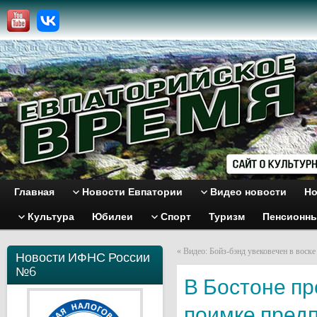
Главная
Новости Евпатории
Видео новости
Но
Культура
Юбилеи
Спорт
Туризм
Пенсионн
«
Видео: Бойз-бэнд увековечен в воске
Новости ИФНС России
№6
В Бостоне пр
поимке пред