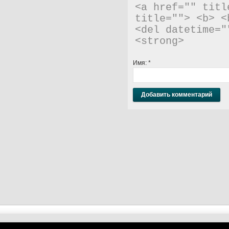
<a href="" titl
title=""> <b> <
<del datetime="
<strong> 
Имя:
*