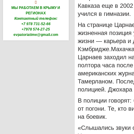

Кавказа еще в 2002
МЫ РАБОТАЕМ В КРЫМУ И
учился в гимназии.
РЕГИОНАХ
Контактный телефон:
На странице Царнае
+7 978 731-52-66
+7978 574-27-25
жизненная позиция 
evpatoriatime@gmail.com
жизни — карьера и 
Кэмбридже.
Махачка
Царнаев заходил на
полтора часа после
американских журна
Тамерланом.
После
полицией.
Джохара 
В полиции говорят:
от погони.
Те, кто 
на боевик.
«Слышались звуки с