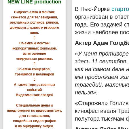
NEW LINE production
В Нью-Йорке
старт
Видеосъемка и монтаж
организован в отве
сюжетов для телевидения,
рекламных роликов, клипов,
года. Его задачей 
документального и игрового
жизни наиболее по
кино.

Актер Адам Голдбе
Съемка и монтаж
корпоративных фильмов,
«У меня противоре
изготовление
«вирусных» роликов.
здесь 11 сентября.

как на самом деле 
Съемка концертов,
тренингов и вебинаров
мы продолжаем жит

трагедий, маленьк
А также торжественных
событий
нельзя».
Видеомонтаж свадеб

«Старожил» Голлив
Специальные цены и
кинофестиваля Трай
предложения по видеомонтажу,
для телеканалов,
полутора тысячам 
свадебных видеографов
и на оцифровку видео.