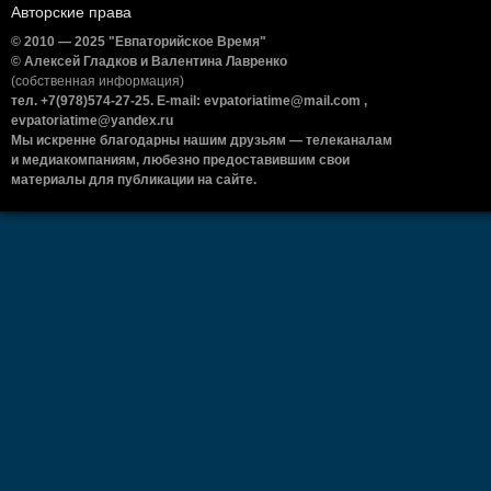
Авторские права
© 2010 — 2025 "Евпаторийское Время"
© Алексей Гладков и Валентина Лавренко
(собственная информация)
тел. +7(978)574-27-25. E-mail: evpatoriatime@mail.com ,
evpatoriatime@yandex.ru
Мы искренне благодарны нашим друзьям — телеканалам
и медиакомпаниям, любезно предоставившим свои
материалы для публикации на сайте.