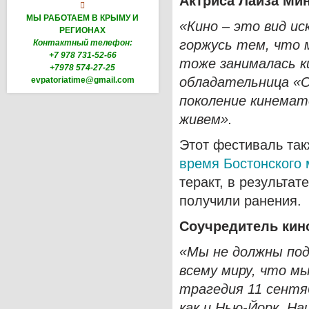
Актриса Лайза Ми

МЫ РАБОТАЕМ В КРЫМУ И
«Кино – это вид и
РЕГИОНАХ
горжусь тем, что 
Контактный телефон:
+7 978 731-52-66
тоже занималась к
+7978 574-27-25
обладательница «О
evpatoriatime@gmail.com
поколение кинема
живем».
Этот фестиваль та
время Бостонского
теракт, в результат
получили ранения.
Соучредитель кин
«Мы не должны по
всему миру, что мы
трагедия 11 сентя
как и Нью-Йорк. На