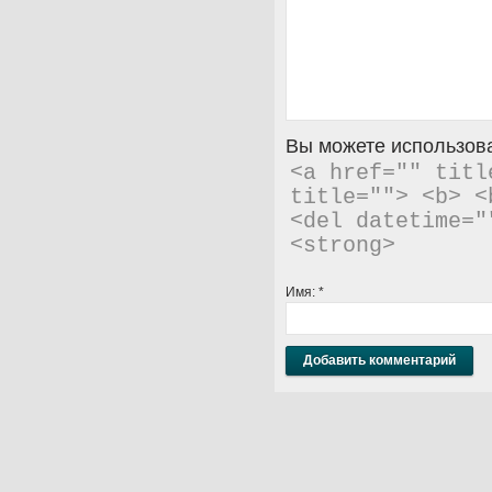
Вы можете использова
<a href="" titl
title=""> <b> <
<del datetime="
<strong> 
Имя:
*