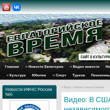
Главная
Новости Евпатории
Видео новости
Но
Культура
Юбилеи
Спорт
Туризм
Пенсионн
«
Видео: «Salinas» показал бикини
Новости ИФНС России
№6
Видео: В СШ
независимого