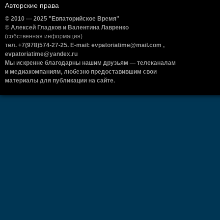
Авторские права
© 2010 — 2025 "Евпаторийское Время"
© Алексей Гладков и Валентина Лавренко
(собственная информация)
тел. +7(978)574-27-25. E-mail: evpatoriatime@mail.com ,
evpatoriatime@yandex.ru
Мы искренне благодарны нашим друзьям — телеканалам
и медиакомпаниям, любезно предоставившим свои
материалы для публикации на сайте.