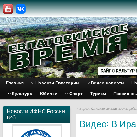
Главная
Новости Евпатории
Видео новости
Но
Культура
Юбилеи
Спорт
Туризм
Пенсионн
«
Видео: Коптские монахи против дейс
Новости ИФНС России
№6
Видео: В Ир