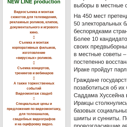
NEW LINE production
выборы в местные о
Видеосъемка и монтаж
На 450 мест претен
сюжетов для телевидения,
рекламных роликов, клипов,
50 электоральных б
документального и игрового
беспорядками стран
кино.

Более 10 кандидато
Съемка и монтаж
своих предвыборных
корпоративных фильмов,
изготовление
в местные советы – 
«вирусных» роликов.
постепенно восстан

Съемка концертов,
Ираке пройдут пар
тренингов и вебинаров

Граждане государст
А также торжественных
позаботиться об их
событий
Видеомонтаж свадеб
Саддама Хуссейна в

Иракцы столкнулись
Специальные цены и
предложения по видеомонтажу,
базовых социальных
для телеканалов,
шииты и сунниты. П
свадебных видеографов
и на оцифровку видео.
провозгласившие ав