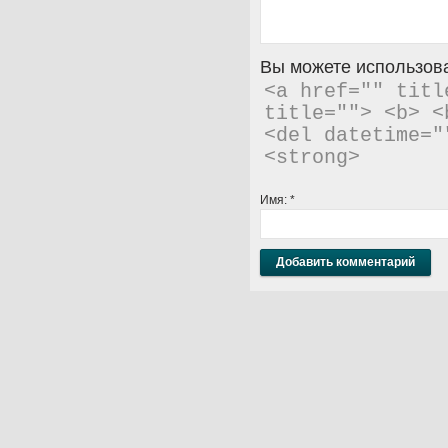
Вы можете использова
<a href="" titl
title=""> <b> <
<del datetime="
<strong> 
Имя:
*