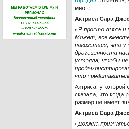
городе»
, отметила,

много.
МЫ РАБОТАЕМ В КРЫМУ И
РЕГИОНАХ
Актриса Сара Джес
Контактный телефон:
+7 978 731-52-66
+7978 574-27-25
«Я просто взяла и 
evpatoriatime@gmail.com
Может, все вместе
показаться, что у 
драгоценности нас
устояла, чтобы не
продемонстрироват
что представител
Актриса, у которой 
сказала, что когда 
размер не имеет зн
Актриса Сара Джес
«Должна признатьс