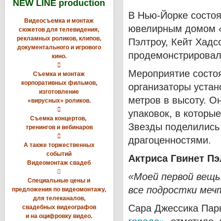
NEW LINE production
В Нью-Йорке состоя
Видеосъемка и монтаж
ювелирным домом «T
сюжетов для телевидения,
рекламных роликов, клипов,
Пэлтроу, Кейт Хадс
документального и игрового
продемонстрировали
кино.

Мероприятие состо
Съемка и монтаж
корпоративных фильмов,
организаторы устан
изготовление
метров в высоту. О
«вирусных» роликов.

упаковок, в которы
Съемка концертов,
Звезды поделились
тренингов и вебинаров

драгоценностями.
А также торжественных
событий
Актриса Гвинет Пэ
Видеомонтаж свадеб

«Моей первой вещь
Специальные цены и
все подростки меч
предложения по видеомонтажу,
для телеканалов,
Сара Джессика Парк
свадебных видеографов
и на оцифровку видео.