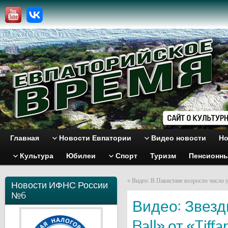
Главная
Новости Евпатории
Видео новости
Но
Культура
Юбилеи
Спорт
Туризм
Пенсионн
«
Видео: В Пакистане возросло число
Новости ИФНС России
№6
Видео: Звезд
Ball» от «Tiffa