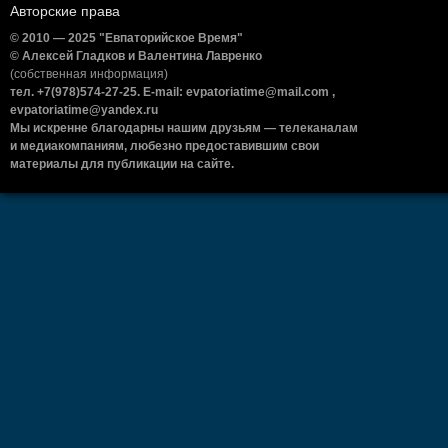
Авторские права
© 2010 — 2025 "Евпаторийское Время"
© Алексей Гладков и Валентина Лавренко
(собственная информация)
тел. +7(978)574-27-25. E-mail: evpatoriatime@mail.com ,
evpatoriatime@yandex.ru
Мы искренне благодарны нашим друзьям — телеканалам
и медиакомпаниям, любезно предоставившим свои
материалы для публикации на сайте.