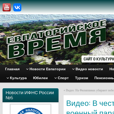
Главная
Новости Евпатории
Видео новости
Но
Культура
Юбилеи
Спорт
Туризм
Пенсионн
«
Видео: На Филиппинах убирают побе
Новости ИФНС России
№6
Видео: В че
военный пар