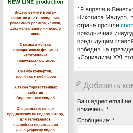
NEW LINE production
19 апреля в Венесу
Видеосъемка и монтаж
Николаса Мадуро, о
сюжетов для телевидения,
рекламных роликов, клипов,
стране прошли
спо
документального и игрового
праздничная инаугу
кино.

предыдущим главой
Съемка и монтаж
победил на президе
корпоративных фильмов,
изготовление
«Социализм XXI сто
«вирусных» роликов.

Съемка концертов,
тренингов и вебинаров

Добавить к
А также торжественных
событий
Видеомонтаж свадеб
Ваш адрес email не

помечены
*
Специальные цены и
предложения по видеомонтажу,
Сообщение:
*
для телеканалов,
свадебных видеографов
и на оцифровку видео.