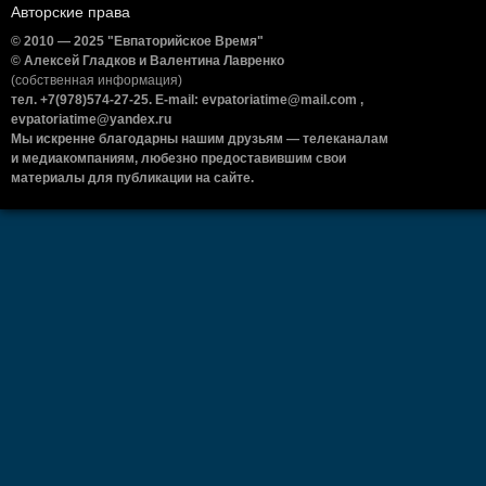
Авторские права
© 2010 — 2025 "Евпаторийское Время"
© Алексей Гладков и Валентина Лавренко
(собственная информация)
тел. +7(978)574-27-25. E-mail: evpatoriatime@mail.com ,
evpatoriatime@yandex.ru
Мы искренне благодарны нашим друзьям — телеканалам
и медиакомпаниям, любезно предоставившим свои
материалы для публикации на сайте.