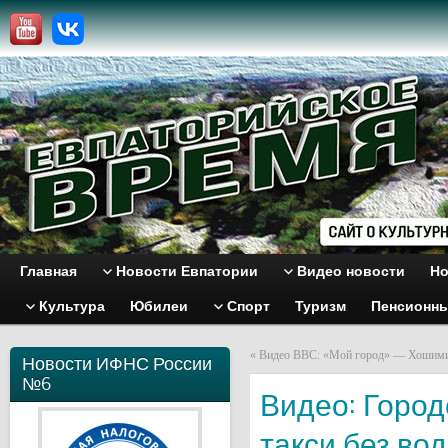
Главная
Новости Евпатории
Видео новости
Но
Культура
Юбилеи
Спорт
Туризм
Пенсионн
«
Видео ВВС: «Мой город» — Хошим
Новости ИФНС России
№6
Видео: Город
такси без во