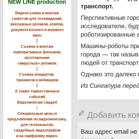
NEW LINE production
транспорт.
Видеосъемка и монтаж
Перспективные горо
сюжетов для телевидения,
рекламных роликов, клипов,
исследователи, буд
документального и игрового
роботизированные 
кино.

Машины-роботы при
Съемка и монтаж
корпоративных фильмов,
города — так назы
изготовление
людей от транспорт
«вирусных» роликов.

Однако это далеко н
Съемка концертов,
тренингов и вебинаров
Из Сингапура пере

А также торжественных
событий
Видеомонтаж свадеб

Добавить к
Специальные цены и
предложения по видеомонтажу,
для телеканалов,
свадебных видеографов
Ваш адрес email не
и на оцифровку видео.